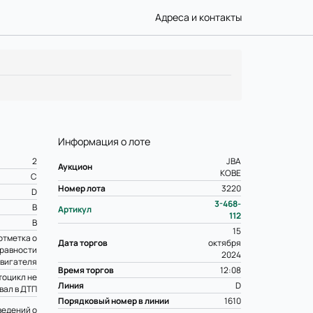
Адреса и контакты
Информация о лоте
2
JBA
Аукцион
KOBE
C
Номер лота
3220
D
3-468-
B
Артикул
112
B
15
отметка о
Дата торгов
октября
равности
2024
вигателя
Время торгов
12:08
оцикл не
Линия
D
вал в ДТП
Порядковый номер в линии
1610
ведений о