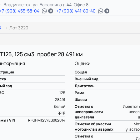
г. Владивосток, ул. Басаргина д.44. Офис 8.
+7 (908) 455-58-04
+7 (908) 441-80-40
5
Лот 3220
125, 125 см3, пробег 28 491 км
информация
Оценки
страции
Общая
ска
Внешний вид
ый год
Двигатель
ВС
125
Рама
28491
Шасси
белый
Отметка о
Имеется 
неисправности
неисп
ы
不明
двигателя
д
мы / VIN
RFGHM12V7ES002014
Отметка об участии
Мот
мотоцикла в авариях
участво
Отметка о
С