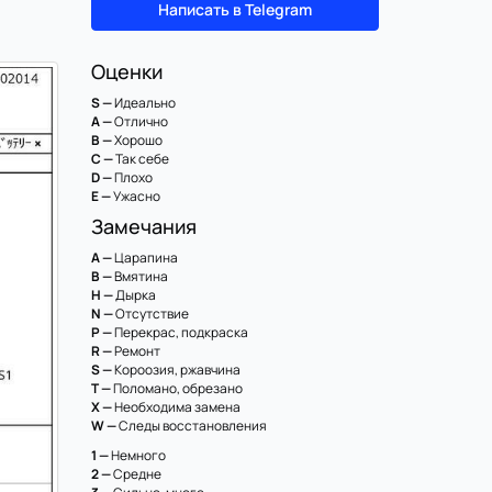
Написать в Telegram
Оценки
S —
Идеально
A —
Отлично
B —
Хорошо
C —
Так себе
D —
Плохо
E —
Ужасно
Замечания
A —
Царапина
B —
Вмятина
H —
Дырка
N —
Отсутствие
P —
Перекрас, подкраска
R —
Ремонт
S —
Короозия, ржавчина
T —
Поломано, обрезано
X —
Необходима замена
W —
Следы восстановления
1 —
Немного
2 —
Средне