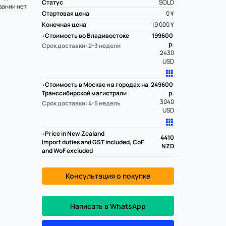
Статус
SOLD
ании нет
Стартовая цена
0 ¥
Конечная цена
19 000 ¥
∗
Стоимость во Владивостоке
199600
р.
Срок доставки: 2-3 недели
2430
USD
∗
Стоимость в Москве и в городах на
249600
Транссибирской магистрали
р.
3040
Срок доставки: 4-5 недель
USD
∗
Price in New Zealand
4410
Import duties and GST included, CoF
NZD
and WoF excluded
Консультация о покупке
Написать в WhatsApp