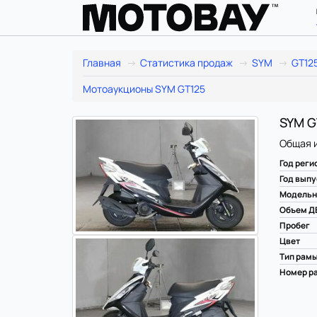
Главная
Статистика продаж
SYM
GT12
Мотоаукционы SYM GT125
SYM GT
Общая 
Год реги
Год выпу
Модельн
Объем Д
Пробег
Цвет
Тип рам
Номер ра