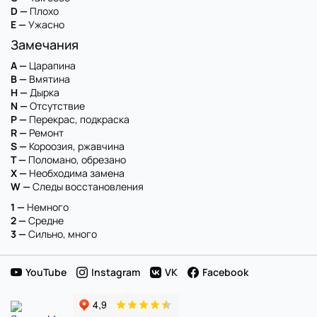
D —
Плохо
E —
Ужасно
Замечания
A —
Царапина
B —
Вмятина
H —
Дырка
N —
Отсутствие
P —
Перекрас, подкраска
R —
Ремонт
S —
Короозия, ржавчина
T —
Поломано, обрезано
X —
Необходима замена
W —
Следы восстановления
1 —
Немного
2 —
Средне
3 —
Сильно, много
YouTube
Instagram
VK
Facebook