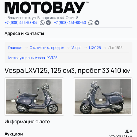
г. Владивосток, ул. Басаргина д.44. Офис 8.
+7 (908) 455-58-04
+7 (908) 441-80-40
Адреса и контакты
Главная
Статистика продаж
Vespa
LXV125
Лот 1515
Мотоаукционы Vespa LXV125
Vespa LXV125, 125 см3, пробег 33 410 км
Информация о лоте
JBA
Аукцион
YOKOHAMA