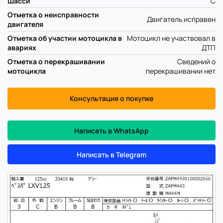
Шасси
C
Отметка о неисправности
Двигатель исправен
двигателя
Отметка об участии мотоцикла в
Мотоцикл не участвовал в
авариях
ДТП
Отметка о перекрашивании
Сведений о
мотоцикла
перекрашивании нет
Консультация о покупке
Написать в WhatsApp
Написать в Telegram