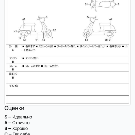
Оценки
S —
Идеально
A —
Отлично
B —
Хорошо
C —
Так себе