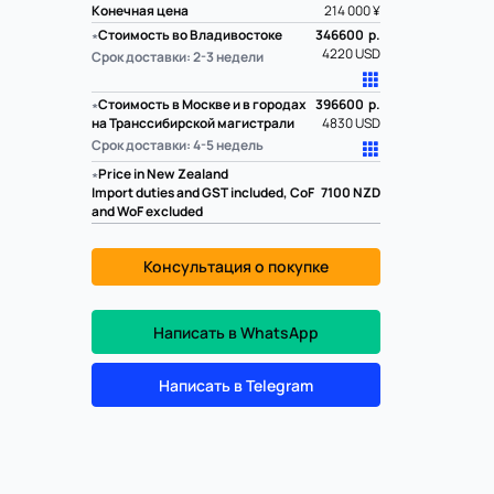
Конечная цена
214 000 ¥
∗
Стоимость во Владивостоке
346600 р.
4220 USD
Срок доставки: 2-3 недели
∗
Стоимость в Москве и в городах
396600 р.
на Транссибирской магистрали
4830 USD
Срок доставки: 4-5 недель
∗
Price in New Zealand
Import duties and GST included, CoF
7100
NZD
and WoF excluded
Консультация о покупке
Написать в WhatsApp
Написать в Telegram