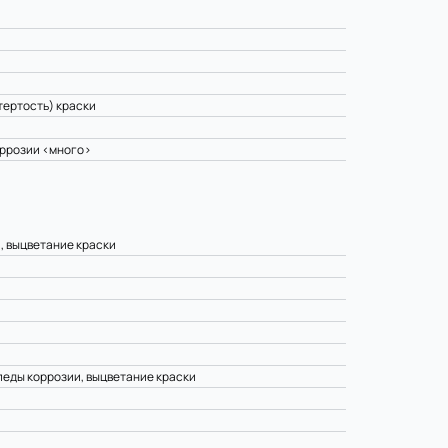
тертость) краски
оррозии <много>
, выцветание краски
леды коррозии, выцветание краски