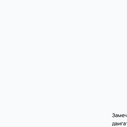
Замеч
двига