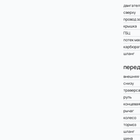
двигател
сверху
провод з
крышка
ГБЦ
потек ма
карбюра
шланг
перед
внешняя 
снизу
траверс
руль
концевая
рычаг
колесо
тормоз
шланг
шина