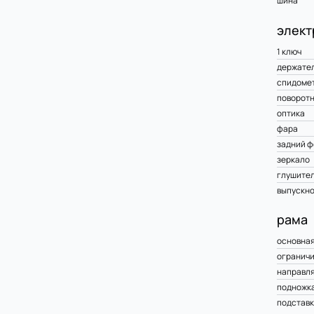
шина
элект
1 ключ
держате
спидоме
поворот
оптика
фара
задний ф
зеркало
глушите
выпускно
рама
основная
ограничи
направл
подножк
подставк