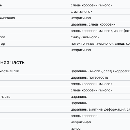
ь
следы коррозии <много>
шум <много>
ажигания
неоригинал
царапины, следы коррозии
следы коррозии <много>, износ(по
сла
снизу <немного>
тор
потек топлива <немного>, следы к
неоригинал
няя часть
часть вилки
царапины <много>, следы коррозии
царапины, потертость
а
следы коррозии <много>
следы коррозии <много>
 часть
царапины
царапины
царапины, вмятина, деформация, с
следы коррозии
неоригинал
износ