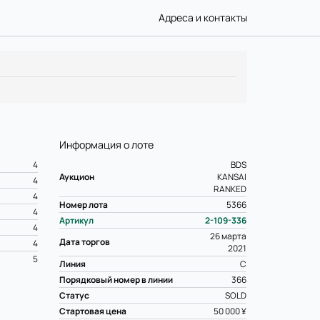
Адреса и контакты
Информация о лоте
4
BDS
Аукцион
KANSAI
4
RANKED
4
Номер лота
5366
4
Артикул
2-109-336
4
26 марта
Дата торгов
4
2021
5
Линия
C
Порядковый номер в линии
366
Статус
SOLD
Стартовая цена
50 000 ¥