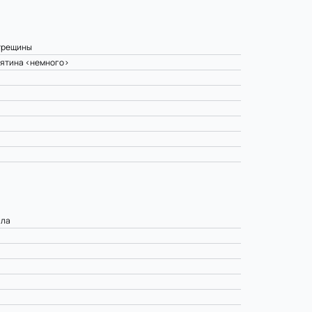
 трещины
мятина <немного>
сла
>