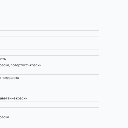
ость
раска, потертость краски
я подкраска
ыцветание краски
раска