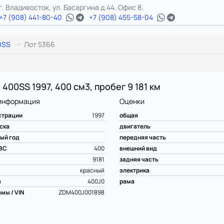
г. Владивосток, ул. Басаргина д.44. Офис 8.
+7 (908) 441-80-40
+7 (908) 455-58-04
0SS
Лот 5366
 400SS 1997, 400 см3, пробег 9 181 км
информация
Оценки
страции
1997
общая
ска
двигатель
ый год
передняя часть
ВС
400
внешний вид
9181
задняя часть
красный
электрика
ы
400J0
рама
мы / VIN
ZDM400J001898