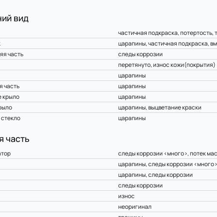
ий вид
частичная подкраска, потертость,
к
царапины, частичная подкраска, в
яя часть
следы коррозии
перетянуто, износ кожи(покрытия)
царапины
я часть
царапины
 крыло
царапины
рыло
царапины, выцветание краски
 стекло
царапины
я часть
атор
следы коррозии <много>, потек ма
царапины, следы коррозии <много
царапины, следы коррозии
следы коррозии
износ
неоригинал