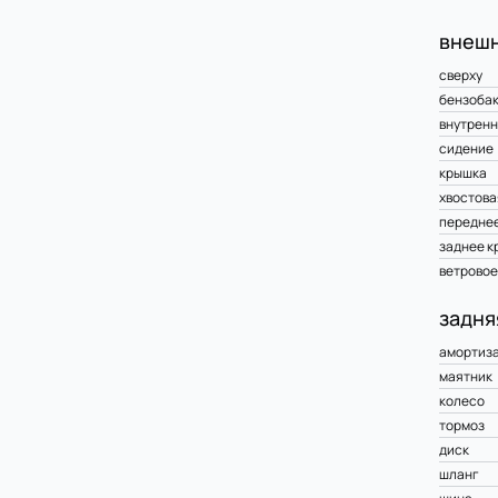
внешн
сверху
бензоба
внутренн
сидение
крышка
хвостова
переднее
заднее к
ветровое
задня
амортиз
маятник
колесо
тормоз
диск
шланг