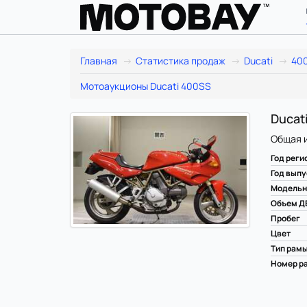
Главная
Статистика продаж
Ducati
40
Мотоаукционы Ducati 400SS
Ducati
Общая 
Год реги
Год выпу
Модельн
Объем Д
Пробег
Цвет
Тип рам
Номер ра