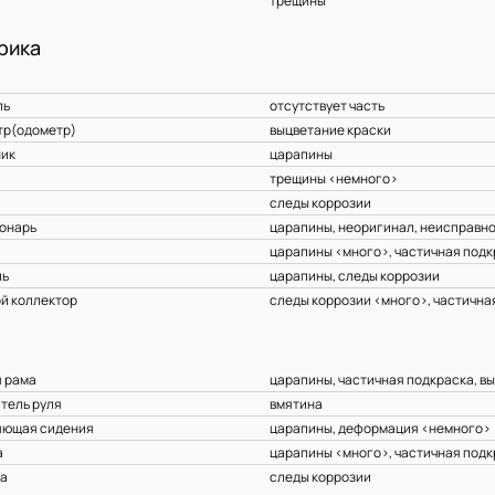
трещины
рика
ль
отсутствует часть
тр(одометр)
выцветание краски
ник
царапины
трещины <немного>
следы коррозии
онарь
царапины, неоригинал, неисправн
царапины <много>, частичная подк
ль
царапины, следы коррозии
й коллектор
следы коррозии <много>, частична
 рама
царапины, частичная подкраска, в
тель руля
вмятина
яющая сидения
царапины, деформация <немного>
а
царапины <много>, частичная подк
а
следы коррозии