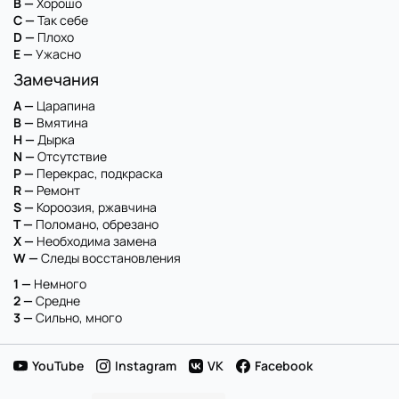
B —
Хорошо
C —
Так себе
D —
Плохо
E —
Ужасно
Замечания
A —
Царапина
B —
Вмятина
H —
Дырка
N —
Отсутствие
P —
Перекрас, подкраска
R —
Ремонт
S —
Короозия, ржавчина
T —
Поломано, обрезано
X —
Необходима замена
W —
Следы восстановления
1 —
Немного
2 —
Средне
3 —
Сильно, много
YouTube
Instagram
VK
Facebook