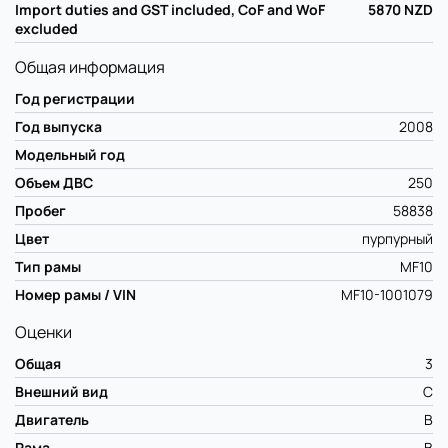
Import duties and GST included, CoF and WoF
5870
NZD
excluded
Общая информация
Год регистрации
Год выпуска
2008
Модельный год
Объем ДВС
250
Пробег
58838
Цвет
пурпурный
Тип рамы
MF10
Номер рамы / VIN
MF10-1001079
Оценки
Общая
3
Внешний вид
C
Двигатель
B
Рама
B