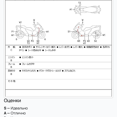
Оценки
S —
Идеально
A —
Отлично