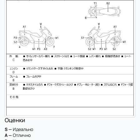
Оценки
S —
Идеально
A —
Отлично