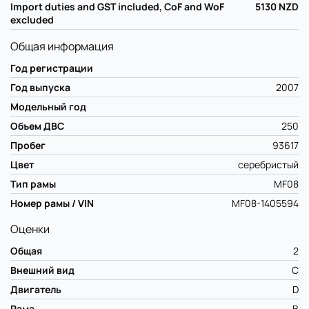
Import duties and GST included, CoF and WoF
5130
NZD
excluded
Общая информация
Год регистрации
Год выпуска
2007
Модельный год
Объем ДВС
250
Пробег
93617
Цвет
серебристый
Тип рамы
MF08
Номер рамы / VIN
MF08-1405594
Оценки
Общая
2
Внешний вид
C
Двигатель
D
Рама
B