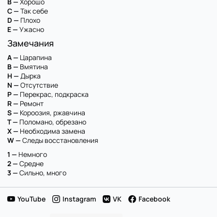
B —
Хорошо
C —
Так себе
D —
Плохо
E —
Ужасно
Замечания
A —
Царапина
B —
Вмятина
H —
Дырка
N —
Отсутствие
P —
Перекрас, подкраска
R —
Ремонт
S —
Короозия, ржавчина
T —
Поломано, обрезано
X —
Необходима замена
W —
Следы восстановления
1 —
Немного
2 —
Средне
3 —
Сильно, много
YouTube
Instagram
VK
Facebook