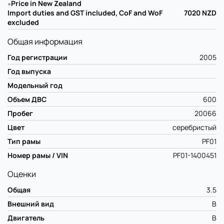
∗
Price in New Zealand
Import duties and GST included, CoF and WoF
7020
NZD
excluded
Общая информация
Год регистрации
2005
Год выпуска
Модельный год
Объем ДВС
600
Пробег
20066
Цвет
серебристый
Тип рамы
PF01
Номер рамы / VIN
PF01-1400451
Оценки
Общая
3.5
Внешний вид
B
Двигатель
B