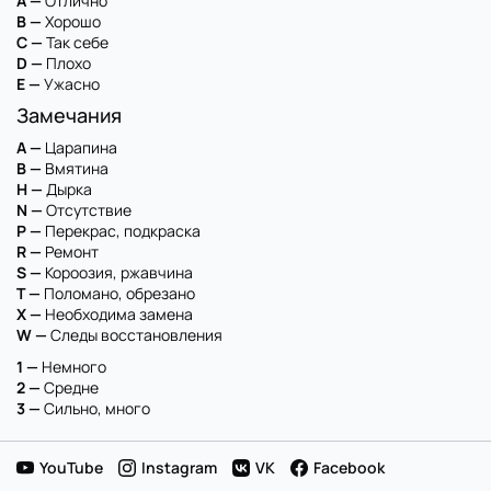
A —
Отлично
B —
Хорошо
C —
Так себе
D —
Плохо
E —
Ужасно
Замечания
A —
Царапина
B —
Вмятина
H —
Дырка
N —
Отсутствие
P —
Перекрас, подкраска
R —
Ремонт
S —
Короозия, ржавчина
T —
Поломано, обрезано
X —
Необходима замена
W —
Следы восстановления
1 —
Немного
2 —
Средне
3 —
Сильно, много
YouTube
Instagram
VK
Facebook