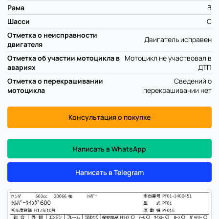
Рама
B
Шасси
C
Отметка о неисправности
Двигатель исправен
двигателя
Отметка об участии мотоцикла в
Мотоцикл не участвовал в
авариях
ДТП
Отметка о перекрашивании
Сведений о
мотоцикла
перекрашивании нет
Консультация о покупке
Написать в WhatsApp
Написать в Telegram