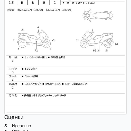
Оценки
S —
Идеально