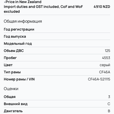
∗
Price in New Zealand
Import duties and GST included, CoF and WoF
4910
NZD
excluded
Общая информация
Год регистрации
Год выпуска
Модельный год
Объем ДВС
125
Пробег
4553
Цвет
серый
Тип рамы
CF46A
Номер рамы / VIN
CF46A-521115
Оценки
Общая
3
Внешний вид
C
Двигатель
B