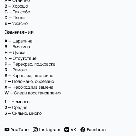
A —
Отлично
B —
Хорошо
C —
Так себе
D —
Плохо
E —
Ужасно
Замечания
A —
Царапина
B —
Вмятина
H —
Дырка
N —
Отсутствие
P —
Перекрас, подкраска
R —
Ремонт
S —
Короозия, ржавчина
T —
Поломано, обрезано
X —
Необходима замена
W —
Следы восстановления
1 —
Немного
2 —
Средне
3 —
Сильно, много
YouTube
Instagram
VK
Facebook