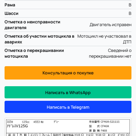
Рама
B
Шасси
B
Отметка о неисправности
Двигатель исправен
двигателя
Отметка об участии мотоцикла в
Мотоцикл не участвовал в
авариях
ДТП
Отметка о перекрашивании
Сведений о
мотоцикла
перекрашивании нет
Консультация о покупке
Написать в WhatsApp
Написать в Telegram