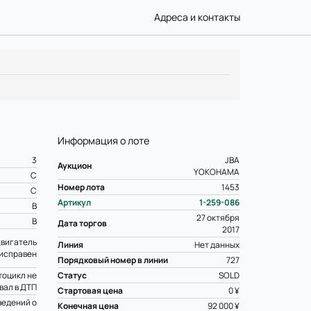
Адреса и контакты
Информация о лоте
3
JBA
Аукцион
YOKOHAMA
C
Номер лота
1453
C
Артикул
1-259-086
B
27 октября
B
Дата торгов
2017
вигатель
Линия
Нет данных
исправен
Порядковый номер в линии
727
оцикл не
Статус
SOLD
вал в ДТП
Стартовая цена
0 ¥
ведений о
Конечная цена
92 000 ¥