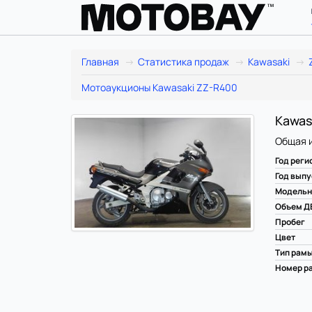
Главная
Статистика продаж
Kawasaki
Мотоаукционы Kawasaki ZZ-R400
Kawas
Общая 
Год реги
Год выпу
Модельн
Объем Д
Пробег
Цвет
Тип рам
Номер ра