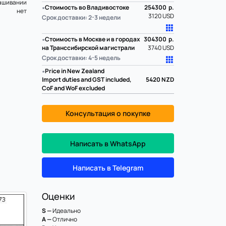
ашивании
∗
Стоимость во Владивостоке
254300 р.
нет
3120 USD
Срок доставки: 2-3 недели
∗
Стоимость в Москве и в городах
304300 р.
на Транссибирской магистрали
3740 USD
Срок доставки: 4-5 недель
∗
Price in New Zealand
Import duties and GST included,
5420
NZD
CoF and WoF excluded
Консультация о покупке
Написать в WhatsApp
Написать в Telegram
Оценки
S —
Идеально
A —
Отлично