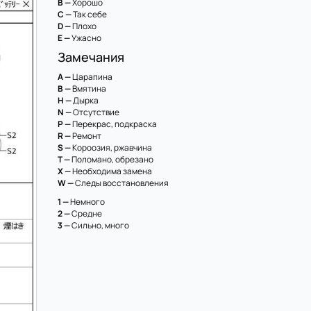
B —
Хорошо
C —
Так себе
D —
Плохо
E —
Ужасно
Замечания
A —
Царапина
B —
Вмятина
H —
Дырка
N —
Отсутствие
P —
Перекрас, подкраска
R —
Ремонт
S —
Короозия, ржавчина
T —
Поломано, обрезано
X —
Необходима замена
W —
Следы восстановления
1 —
Немного
2 —
Средне
3 —
Сильно, много