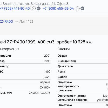
г. Владивосток, ул. Басаргина д.44. Офис 8.
+7 (908) 441-80-40
+7 (908) 455-58-04
ZZ-R400
Лот 1453
aki ZZ-R400 1999, 400 см3, пробег 10 328 км
информация
Оценки
страции
2001
Общая
ска
1999
Внешний вид
ый год
Двигатель
ВС
400
Рама
10328
Шасси
черный
Отметка о
Д
неисправности
ы
ZX400N
двигателя
мы / VIN
ZX400N-030273
Отметка об участии
Мот
мотоцикла в авариях
участво
Отметка о
С