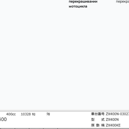
перекрашивании
перекр
мотоцикла