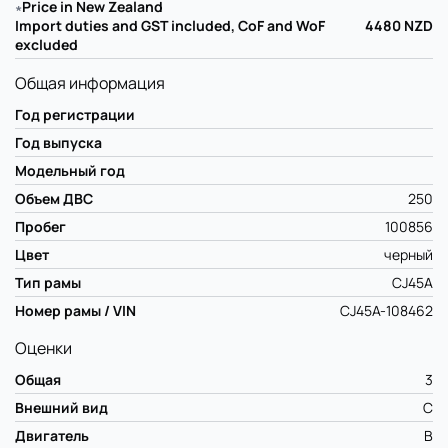
∗
Price in New Zealand
Import duties and GST included, CoF and WoF
4480
NZD
excluded
Общая информация
Год регистрации
Год выпуска
Модельный год
Объем ДВС
250
Пробег
100856
Цвет
черный
Тип рамы
CJ45A
Номер рамы / VIN
CJ45A-108462
Оценки
Общая
3
Внешний вид
C
Двигатель
B