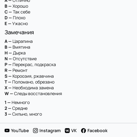
A —
Отлично
B —
Хорошо
C —
Так себе
D —
Плохо
E —
Ужасно
Замечания
A —
Царапина
B —
Вмятина
H —
Дырка
N —
Отсутствие
P —
Перекрас, подкраска
R —
Ремонт
S —
Короозия, ржавчина
T —
Поломано, обрезано
X —
Необходима замена
W —
Следы восстановления
1 —
Немного
2 —
Средне
3 —
Сильно, много
YouTube
Instagram
VK
Facebook