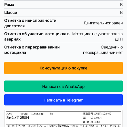
Рама
B
Шасси
B
Отметка о неисправности
Двигатель исправен
двигателя
Отметка об участии мотоцикла в
Мотоцикл не участвовал в
авариях
ДТП
Отметка о перекрашивании
Сведений о
мотоцикла
перекрашивании нет
Консультация о покупке
Написать в WhatsApp
Написать в Telegram