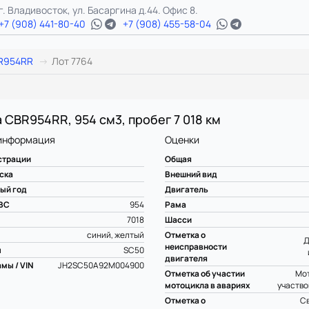
г. Владивосток, ул. Басаргина д.44. Офис 8.
+7 (908) 441-80-40
+7 (908) 455-58-04
R954RR
Лот 7764
 CBR954RR, 954 см3, пробег 7 018 км
информация
Оценки
страции
Общая
ска
Внешний вид
ый год
Двигатель
ВС
954
Рама
7018
Шасси
синий, желтый
Отметка о
Д
неисправности
ы
SC50
двигателя
мы / VIN
JH2SC50A92M004900
Отметка об участии
Мот
мотоцикла в авариях
участво
Отметка о
С