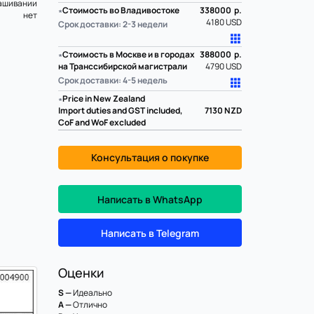
ашивании
∗
Стоимость во Владивостоке
338000 р.
нет
4180 USD
Срок доставки: 2-3 недели
∗
Стоимость в Москве и в городах
388000 р.
на Транссибирской магистрали
4790 USD
Срок доставки: 4-5 недель
∗
Price in New Zealand
Import duties and GST included,
7130
NZD
CoF and WoF excluded
Консультация о покупке
Написать в WhatsApp
Написать в Telegram
Оценки
S —
Идеально
A —
Отлично