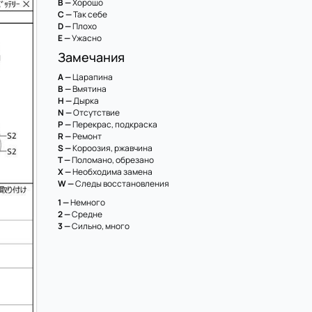
B —
Хорошо
C —
Так себе
D —
Плохо
E —
Ужасно
Замечания
A —
Царапина
B —
Вмятина
H —
Дырка
N —
Отсутствие
P —
Перекрас, подкраска
R —
Ремонт
S —
Короозия, ржавчина
T —
Поломано, обрезано
X —
Необходима замена
W —
Следы восстановления
1 —
Немного
2 —
Средне
3 —
Сильно, много