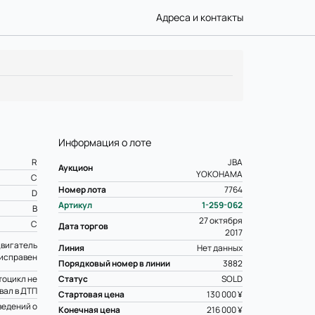
Адреса и контакты
Информация о лоте
R
JBA
Аукцион
YOKOHAMA
C
Номер лота
7764
D
Артикул
1-259-062
B
27 октября
C
Дата торгов
2017
вигатель
Линия
Нет данных
исправен
Порядковый номер в линии
3882
оцикл не
Статус
SOLD
вал в ДТП
Стартовая цена
130 000 ¥
ведений о
Конечная цена
216 000 ¥