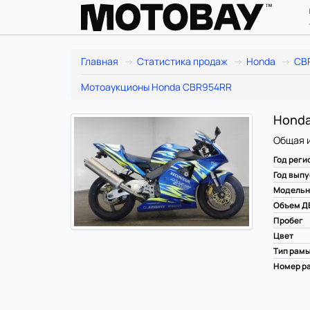
Главная
Статистика продаж
Honda
CB
Мотоаукционы Honda CBR954RR
Honda
Общая 
Год реги
Год выпу
Модельн
Объем Д
Пробег
Цвет
Тип рам
Номер ра