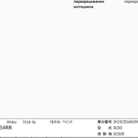
перекрашивании
перекр
мотоцикла