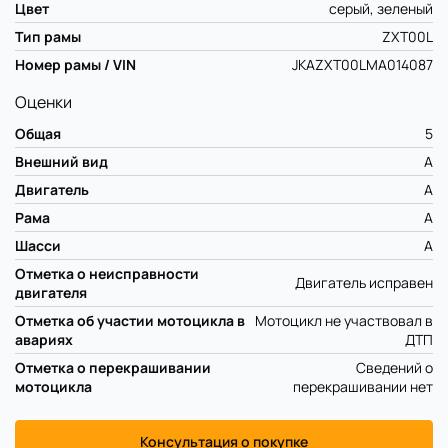
Цвет
серый, зеленый
Тип рамы
ZXT00L
Номер рамы / VIN
JKAZXT00LMA014087
Оценки
Общая
5
Внешний вид
A
Двигатель
A
Рама
A
Шасси
A
Отметка о неисправности
Двигатель исправен
двигателя
Отметка об участии мотоцикла в
Мотоцикл не участвовал в
авариях
ДТП
Отметка о перекрашивании
Сведений о
мотоцикла
перекрашивании нет
Консультация о покупке