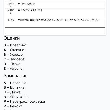
Оценки
S —
Идеально
A —
Отлично
B —
Хорошо
C —
Так себе
D —
Плохо
E —
Ужасно
Замечания
A —
Царапина
B —
Вмятина
H —
Дырка
N —
Отсутствие
P —
Перекрас, подкраска
R —
Ремонт