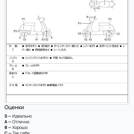
Оценки
S —
Идеально
A —
Отлично
B —
Хорошо
C —
Так себе