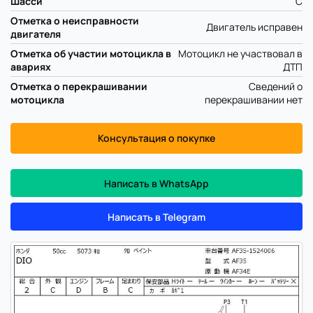
Шасси
C
Отметка о неисправности
Двигатель исправен
двигателя
Отметка об участии мотоцикла в
Мотоцикл не участвовал в
авариях
ДТП
Отметка о перекрашивании
Сведений о
мотоцикла
перекрашивании нет
Консультация о покупке
Написать в WhatsApp
Написать в Telegram