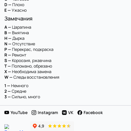
D —
Плохо
E —
Ужасно
Замечания
A —
Царапина
B —
Вмятина
H —
Дырка
N —
Отсутствие
P —
Перекрас, подкраска
R —
Ремонт
S —
Короозия, ржавчина
T —
Поломано, обрезано
X —
Необходима замена
W —
Следы восстановления
1 —
Немного
2 —
Средне
3 —
Сильно, много
YouTube
Instagram
VK
Facebook