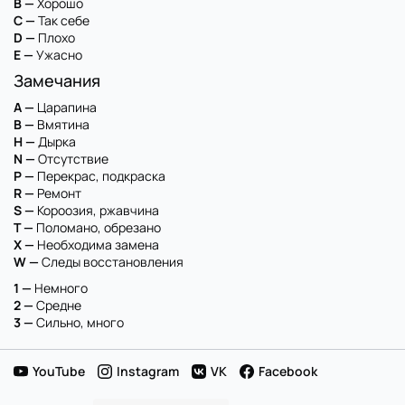
B —
Хорошо
C —
Так себе
D —
Плохо
E —
Ужасно
Замечания
A —
Царапина
B —
Вмятина
H —
Дырка
N —
Отсутствие
P —
Перекрас, подкраска
R —
Ремонт
S —
Короозия, ржавчина
T —
Поломано, обрезано
X —
Необходима замена
W —
Следы восстановления
1 —
Немного
2 —
Средне
3 —
Сильно, много
YouTube
Instagram
VK
Facebook