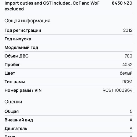
Import duties and GST included, CoF and WoF
8430
NZD
excluded
Общая информация
Год регистрации
2012
Год выпуска
Модельный год
Объем ДВС
700
Пробег
4032
Цвет
белый
Тип рамы
RC61
Номер рамы / VIN
RC61-1000964
Оценки
Общая
5
Внешний вид
A
Двигатель
A
Рама
A