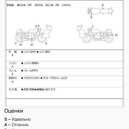
Оценки
S —
Идеально
A —
Отлично