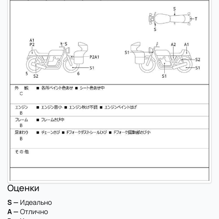
Оценки
S —
Идеально
A —
Отлично