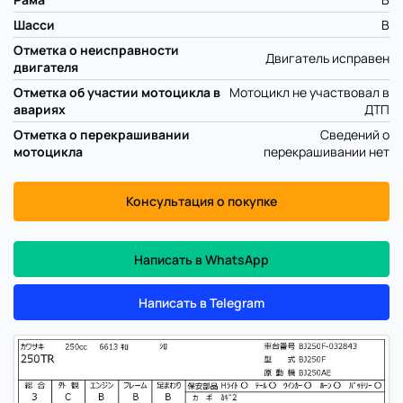
Шасси
B
Отметка о неисправности
Двигатель исправен
двигателя
Отметка об участии мотоцикла в
Мотоцикл не участвовал в
авариях
ДТП
Отметка о перекрашивании
Сведений о
мотоцикла
перекрашивании нет
Консультация о покупке
Написать в WhatsApp
Написать в Telegram