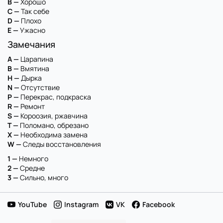
B —
Хорошо
C —
Так себе
D —
Плохо
E —
Ужасно
Замечания
A —
Царапина
B —
Вмятина
H —
Дырка
N —
Отсутствие
P —
Перекрас, подкраска
R —
Ремонт
S —
Короозия, ржавчина
T —
Поломано, обрезано
X —
Необходима замена
W —
Следы восстановления
1 —
Немного
2 —
Средне
3 —
Сильно, много
YouTube
Instagram
VK
Facebook