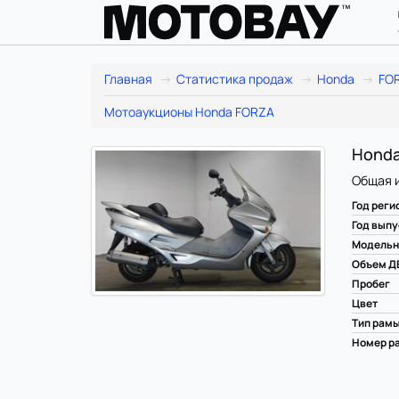
Главная
Статистика продаж
Honda
FO
Мотоаукционы Honda FORZA
Honda
Общая 
Год реги
Год выпу
Модельн
Объем Д
Пробег
Цвет
Тип рам
Номер ра