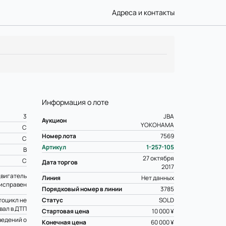
Адреса и контакты
Информация о лоте
3
JBA
Аукцион
YOKOHAMA
C
Номер лота
7569
C
Артикул
1-257-105
B
27 октября
C
Дата торгов
2017
вигатель
Линия
Нет данных
исправен
Порядковый номер в линии
3785
оцикл не
Статус
SOLD
вал в ДТП
Стартовая цена
10 000 ¥
ведений о
Конечная цена
60 000 ¥