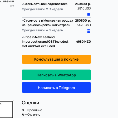
ашивании
∗
Стоимость во Владивостоке
230800 р.
нет
2810 USD
Срок доставки: 2-3 недели
∗
Стоимость в Москве и в городах
280800 р.
на Транссибирской магистрали
3420 USD
Срок доставки: 4-5 недель
∗
Price in New Zealand
Import duties and GST included,
4980
NZD
CoF and WoF excluded
Консультация о покупке
Написать в WhatsApp
Написать в Telegram
Оценки
S —
Идеально
A —
Отлично