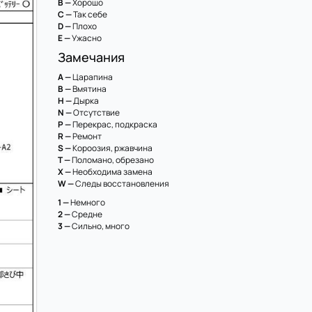
B —
Хорошо
C —
Так себе
D —
Плохо
E —
Ужасно
Замечания
A —
Царапина
B —
Вмятина
H —
Дырка
N —
Отсутствие
P —
Перекрас, подкраска
R —
Ремонт
S —
Короозия, ржавчина
T —
Поломано, обрезано
X —
Необходима замена
W —
Следы восстановления
1 —
Немного
2 —
Средне
3 —
Сильно, много