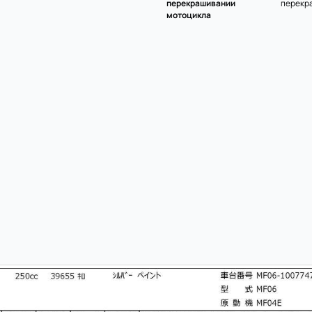
перекрашивании
перекр
мотоцикла