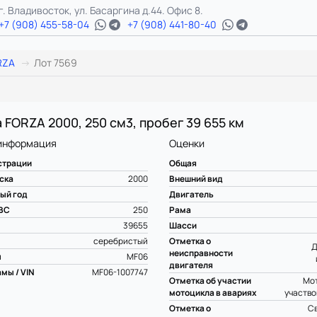
г. Владивосток, ул. Басаргина д.44. Офис 8.
+7 (908) 455-58-04
+7 (908) 441-80-40
RZA
Лот 7569
 FORZA 2000, 250 см3, пробег 39 655 км
информация
Оценки
страции
Общая
ска
2000
Внешний вид
ый год
Двигатель
ВС
250
Рама
39655
Шасси
серебристый
Отметка о
Д
неисправности
ы
MF06
двигателя
мы / VIN
MF06-1007747
Отметка об участии
Мот
мотоцикла в авариях
участво
Отметка о
С