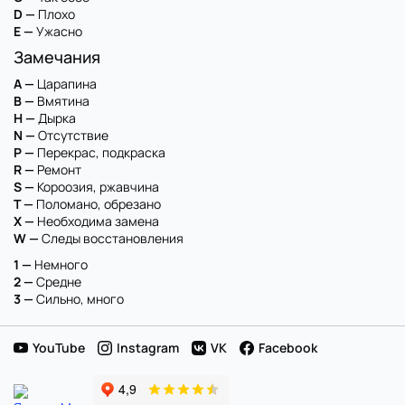
D —
Плохо
E —
Ужасно
Замечания
A —
Царапина
B —
Вмятина
H —
Дырка
N —
Отсутствие
P —
Перекрас, подкраска
R —
Ремонт
S —
Короозия, ржавчина
T —
Поломано, обрезано
X —
Необходима замена
W —
Следы восстановления
1 —
Немного
2 —
Средне
3 —
Сильно, много
YouTube
Instagram
VK
Facebook