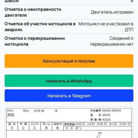
Шасси
B
Отметка о неисправности
Двигатель исправен
двигателя
Отметка об участии мотоцикла в
Мотоцикл не участвовал в
авариях
ДТП
Отметка о перекрашивании
Сведений о
мотоцикла
перекрашивании нет
Консультация о покупке
Написать в WhatsApp
Написать в Telegram