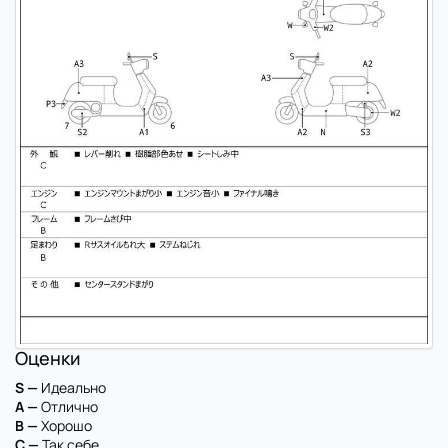
Оценки
S —
Идеально
A —
Отлично
B —
Хорошо
C —
Так себе