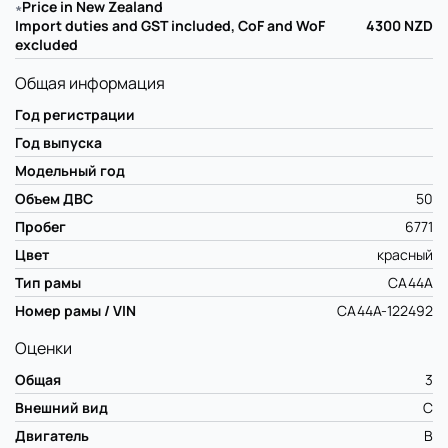
∗
Price in New Zealand
Import duties and GST included, CoF and WoF
4300
NZD
excluded
Общая информация
Год регистрации
Год выпуска
Модельный год
Объем ДВС
50
Пробег
6771
Цвет
красный
Тип рамы
CA44A
Номер рамы / VIN
CA44A-122492
Оценки
Общая
3
Внешний вид
C
Двигатель
B