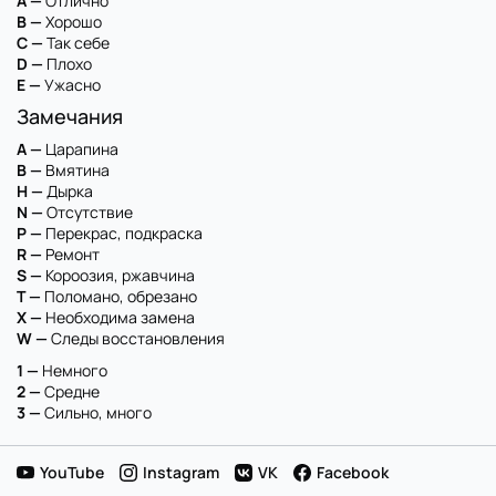
A —
Отлично
B —
Хорошо
C —
Так себе
D —
Плохо
E —
Ужасно
Замечания
A —
Царапина
B —
Вмятина
H —
Дырка
N —
Отсутствие
P —
Перекрас, подкраска
R —
Ремонт
S —
Короозия, ржавчина
T —
Поломано, обрезано
X —
Необходима замена
W —
Следы восстановления
1 —
Немного
2 —
Средне
3 —
Сильно, много
YouTube
Instagram
VK
Facebook