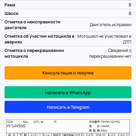
Рама
B
Шасси
B
Отметка о неисправности
Двигатель исправен
двигателя
Отметка об участии мотоцикла в
Мотоцикл не участвовал в
авариях
ДТП
Отметка о перекрашивании
Сведений о
мотоцикла
перекрашивании нет
Консультация о покупке
Написать в WhatsApp
Написать в Telegram