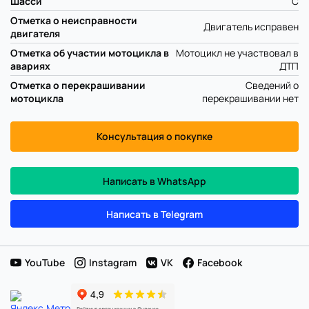
Шасси
C
Отметка о неисправности
Двигатель исправен
двигателя
Отметка об участии мотоцикла в
Мотоцикл не участвовал в
авариях
ДТП
Отметка о перекрашивании
Сведений о
мотоцикла
перекрашивании нет
Консультация о покупке
Написать в WhatsApp
Написать в Telegram
YouTube
Instagram
VK
Facebook