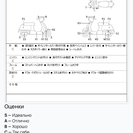
Оценки
S —
Идеально
A —
Отлично
B —
Хорошо
C —
Так себе