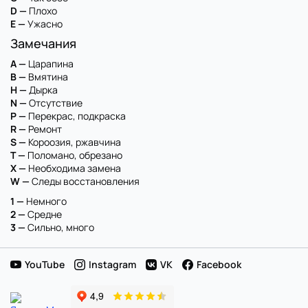
D —
Плохо
E —
Ужасно
Замечания
A —
Царапина
B —
Вмятина
H —
Дырка
N —
Отсутствие
P —
Перекрас, подкраска
R —
Ремонт
S —
Короозия, ржавчина
T —
Поломано, обрезано
X —
Необходима замена
W —
Следы восстановления
1 —
Немного
2 —
Средне
3 —
Сильно, много
YouTube
Instagram
VK
Facebook