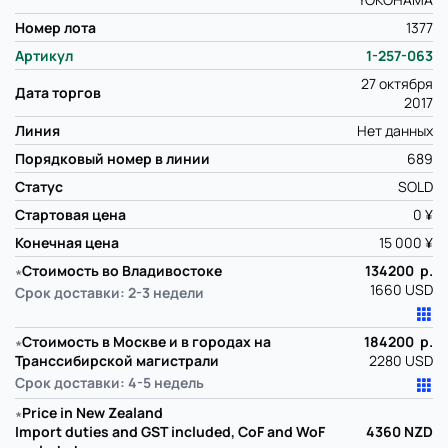
Номер лота
1377
Артикул
1-257-063
27 октября
Дата торгов
2017
Линия
Нет данных
Порядковый номер в линии
689
Статус
SOLD
Стартовая цена
0 ¥
Конечная цена
15 000 ¥
∗
Стоимость во Владивостоке
134200 р.
1660 USD
Срок доставки: 2-3 недели
∗
Стоимость в Москве и в городах на
184200 р.
Транссибирской магистрали
2280 USD
Срок доставки: 4-5 недель
∗
Price in New Zealand
Import duties and GST included, CoF and WoF
4360
NZD