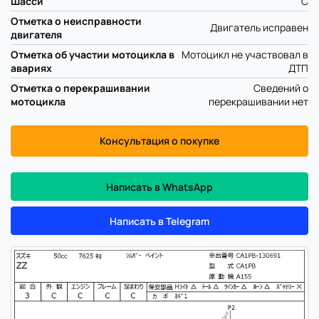
Шасси
C
Отметка о неисправности
Двигатель исправен
двигателя
Отметка об участии мотоцикла в
Мотоцикл не участвовал в
авариях
ДТП
Отметка о перекрашивании
Сведений о
мотоцикла
перекрашивании нет
Консультация о покупке
Написать в WhatsApp
Написать в Telegram