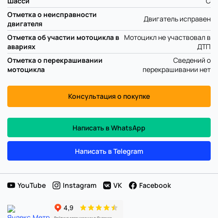
Шасси
C
Отметка о неисправности
Двигатель исправен
двигателя
Отметка об участии мотоцикла в
Мотоцикл не участвовал в
авариях
ДТП
Отметка о перекрашивании
Сведений о
мотоцикла
перекрашивании нет
Консультация о покупке
Написать в WhatsApp
Написать в Telegram
YouTube
Instagram
VK
Facebook