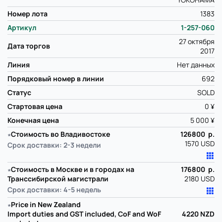
Номер лота
1383
Артикул
1-257-060
27 октября
Дата торгов
2017
Линия
Нет данных
Порядковый номер в линии
692
Статус
SOLD
Стартовая цена
0 ¥
Конечная цена
5 000 ¥
∗
Стоимость во Владивостоке
126800 р.
1570 USD
Срок доставки: 2-3 недели
∗
Стоимость в Москве и в городах на
176800 р.
Транссибирской магистрали
2180 USD
Срок доставки: 4-5 недель
∗
Price in New Zealand
Import duties and GST included, CoF and WoF
4220
NZD