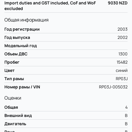
Import duties and GST included, CoF and WoF
9030
NZD
excluded
Общая информация
Год регистрации
2003
Год выпуска
2002
Модельный год
Объем ДВС
1300
Пробег
15482
Цвет
синий
Тип рамы
RP03J
Номер рамы / VIN
RP03J-005032
Оценки
Общая
4
Внешний вид
B
Двигатель
B
Рама
B