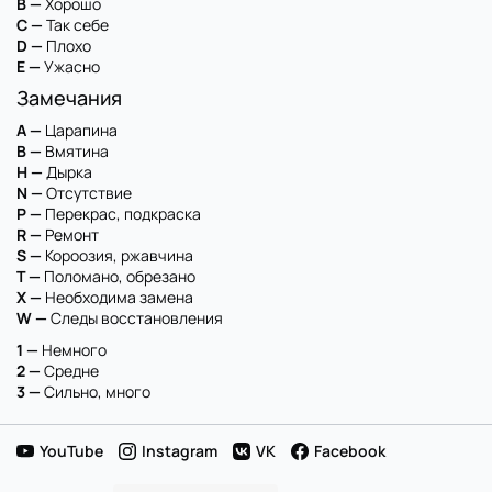
B —
Хорошо
C —
Так себе
D —
Плохо
E —
Ужасно
Замечания
A —
Царапина
B —
Вмятина
H —
Дырка
N —
Отсутствие
P —
Перекрас, подкраска
R —
Ремонт
S —
Короозия, ржавчина
T —
Поломано, обрезано
X —
Необходима замена
W —
Следы восстановления
1 —
Немного
2 —
Средне
3 —
Сильно, много
YouTube
Instagram
VK
Facebook