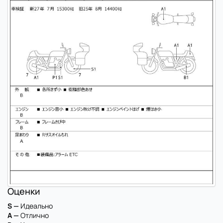
Оценки
S —
Идеально
A —
Отлично