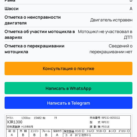
Шасси
A
Отметка о неисправности
Двигатель исправен
двигателя
Отметка об участии мотоцикла в
Мотоцикл не участвовал в
авариях
ДТП
Отметка о перекрашивании
Сведений о
мотоцикла
перекрашивании нет
Консультация о покупке
Написать в WhatsApp
Написать в Telegram