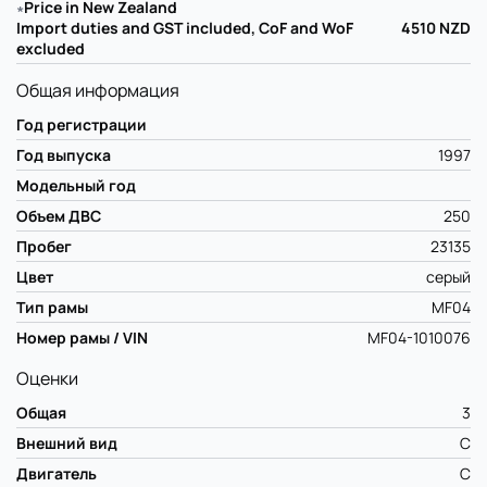
∗
Price in New Zealand
Import duties and GST included, CoF and WoF
4510
NZD
excluded
Общая информация
Год регистрации
Год выпуска
1997
Модельный год
Объем ДВС
250
Пробег
23135
Цвет
серый
Тип рамы
MF04
Номер рамы / VIN
MF04-1010076
Оценки
Общая
3
Внешний вид
C
Двигатель
C