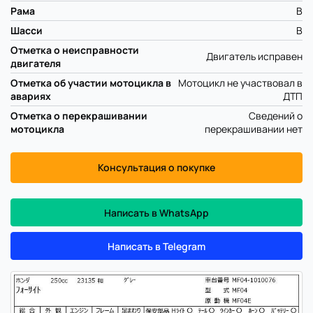
Рама
B
Шасси
B
Отметка о неисправности
Двигатель исправен
двигателя
Отметка об участии мотоцикла в
Мотоцикл не участвовал в
авариях
ДТП
Отметка о перекрашивании
Сведений о
мотоцикла
перекрашивании нет
Консультация о покупке
Написать в WhatsApp
Написать в Telegram