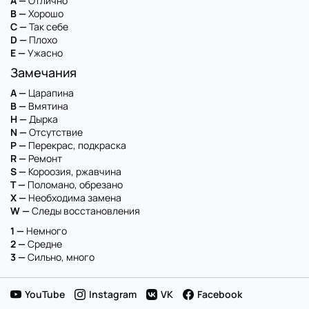
A —
Отлично
B —
Хорошо
C —
Так себе
D —
Плохо
E —
Ужасно
Замечания
A —
Царапина
B —
Вмятина
H —
Дырка
N —
Отсутствие
P —
Перекрас, подкраска
R —
Ремонт
S —
Короозия, ржавчина
T —
Поломано, обрезано
X —
Необходима замена
W —
Следы восстановления
1 —
Немного
2 —
Средне
3 —
Сильно, много
YouTube
Instagram
VK
Facebook