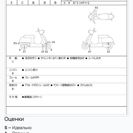
Оценки
S —
Идеально