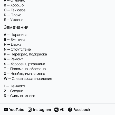
A —
Отлично
B —
Хорошо
C —
Так себе
D —
Плохо
E —
Ужасно
Замечания
A —
Царапина
B —
Вмятина
H —
Дырка
N —
Отсутствие
P —
Перекрас, подкраска
R —
Ремонт
S —
Короозия, ржавчина
T —
Поломано, обрезано
X —
Необходима замена
W —
Следы восстановления
1 —
Немного
2 —
Средне
3 —
Сильно, много
YouTube
Instagram
VK
Facebook