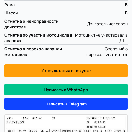
Рама
B
Шасси
B
Отметка о неисправности
Двигатель исправен
двигателя
Отметка об участии мотоцикла в
Мотоцикл не участвовал в
авариях
ДТП
Отметка о перекрашивании
Сведений о
мотоцикла
перекрашивании нет
Консультация о покупке
Написать в WhatsApp
Написать в Telegram