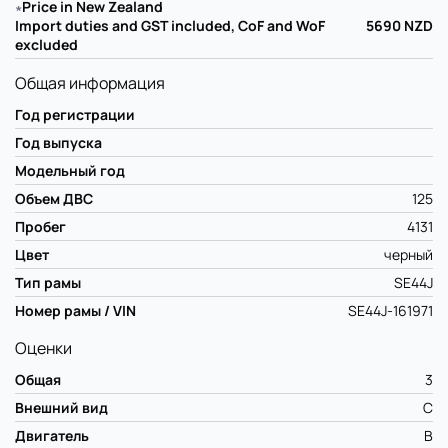
∗
Price in New Zealand
Import duties and GST included, CoF and WoF
5690
NZD
excluded
Общая информация
Год регистрации
Год выпуска
Модельный год
Объем ДВС
125
Пробег
4131
Цвет
черный
Тип рамы
SE44J
Номер рамы / VIN
SE44J-161971
Оценки
Общая
3
Внешний вид
C
Двигатель
B