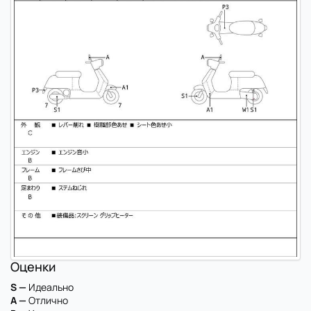
Оценки
S —
Идеально
A —
Отлично