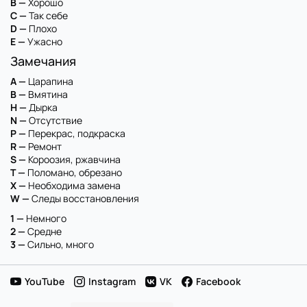
B —
Хорошо
C —
Так себе
D —
Плохо
E —
Ужасно
Замечания
A —
Царапина
B —
Вмятина
H —
Дырка
N —
Отсутствие
P —
Перекрас, подкраска
R —
Ремонт
S —
Короозия, ржавчина
T —
Поломано, обрезано
X —
Необходима замена
W —
Следы восстановления
1 —
Немного
2 —
Средне
3 —
Сильно, много
YouTube
Instagram
VK
Facebook