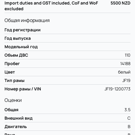
Import duties and GST included, CoF and WoF
5500
NZD
excluded
Общая информация
Год регистрации
Год выпуска
Модельный год
Объем ДВС
110
Пробег
14188
Цвет
белый
Тип рамы
JF19
Номер рамы / VIN
JF19-1200773
Оценки
Общая
3.5
Внешний вид
C
Двигатель
B
Рама
B