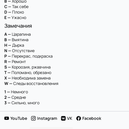
B —
Хорошо
C —
Так себе
D —
Плохо
E —
Ужасно
Замечания
A —
Царапина
B —
Вмятина
H —
Дырка
N —
Отсутствие
P —
Перекрас, подкраска
R —
Ремонт
S —
Короозия, ржавчина
T —
Поломано, обрезано
X —
Необходима замена
W —
Следы восстановления
1 —
Немного
2 —
Средне
3 —
Сильно, много
YouTube
Instagram
VK
Facebook