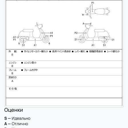
Оценки
S —
Идеально
A —
Отлично