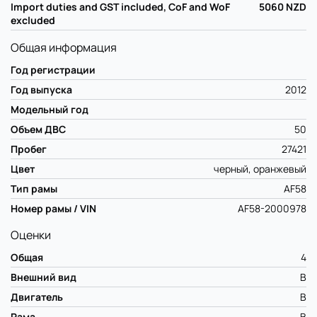
Import duties and GST included, CoF and WoF
5060
NZD
excluded
Общая информация
Год регистрации
Год выпуска
2012
Модельный год
Объем ДВС
50
Пробег
27421
Цвет
черный, оранжевый
Тип рамы
AF58
Номер рамы / VIN
AF58-2000978
Оценки
Общая
4
Внешний вид
B
Двигатель
B
Рама
B