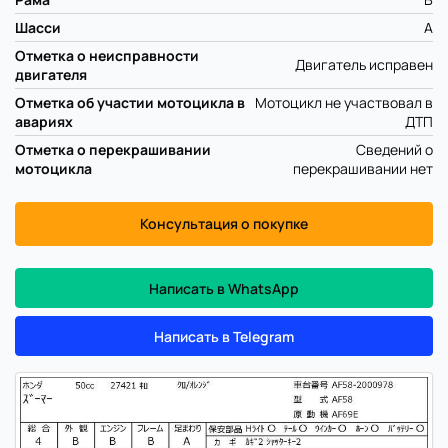
Шасси
A
Отметка о неисправности
Двигатель исправен
двигателя
Отметка об участии мотоцикла в
Мотоцикл не участвовал в
авариях
ДТП
Отметка о перекрашивании
Сведений о
мотоцикла
перекрашивании нет
Консультация о покупке
Написать в WhatsApp
Написать в Telegram