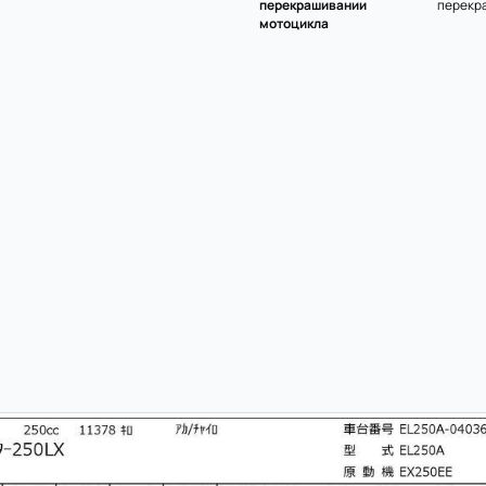
перекрашивании
перекр
мотоцикла