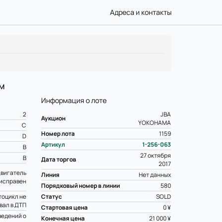
Адреса и контакты
км
Информация о лоте
2
JBA
Аукцион
YOKOHAMA
C
Номер лота
1159
D
Артикул
1-256-063
B
27 октября
B
Дата торгов
2017
вигатель
Линия
Нет данных
исправен
Порядковый номер в линии
580
оцикл не
Статус
SOLD
вал в ДТП
Стартовая цена
0 ¥
ведений о
Конечная цена
21 000 ¥