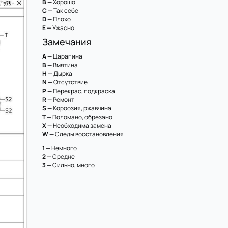
B —
Хорошо
C —
Так себе
D —
Плохо
E —
Ужасно
Замечания
A —
Царапина
B —
Вмятина
H —
Дырка
N —
Отсутствие
P —
Перекрас, подкраска
R —
Ремонт
S —
Короозия, ржавчина
T —
Поломано, обрезано
X —
Необходима замена
W —
Следы восстановления
1 —
Немного
2 —
Средне
3 —
Сильно, много