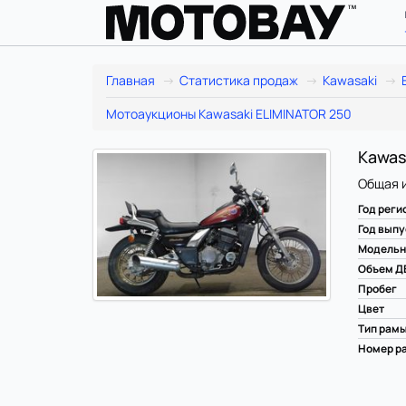
Главная
Статистика продаж
Kawasaki
Мотоаукционы Kawasaki ELIMINATOR 250
Kawasa
Общая 
Год реги
Год выпу
Модельн
Объем Д
Пробег
Цвет
Тип рам
Номер ра