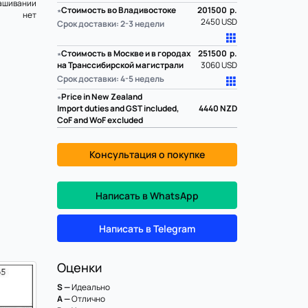
ашивании
∗
Стоимость во Владивостоке
201500 р.
нет
2450 USD
Срок доставки: 2-3 недели
∗
Стоимость в Москве и в городах
251500 р.
на Транссибирской магистрали
3060 USD
Срок доставки: 4-5 недель
∗
Price in New Zealand
Import duties and GST included,
4440
NZD
CoF and WoF excluded
Консультация о покупке
Написать в WhatsApp
Написать в Telegram
Оценки
S —
Идеально
A —
Отлично