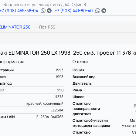
г. Владивосток, ул. Басаргина д.44. Офис 8.
+7 (908) 455-58-04
+7 (908) 441-80-40
ELIMINATOR 250
Лот 1159
ki ELIMINATOR 250 LX 1993, 250 см3, пробег 11 378 
информация
Оценки
страции
1993
Общая
ска
1993
Внешний вид
ый год
Двигатель
ВС
250
Рама
11378
Шасси
красный, коричневый
Отметка о
Д
неисправности
ы
EL250A
двигателя
мы / VIN
EL250A-040365
Отметка об участии
Мот
мотоцикла в авариях
участво
Отметка о
С