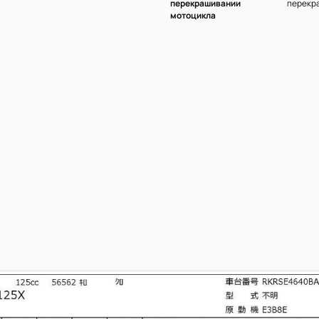
перекрашивании
перекр
мотоцикла