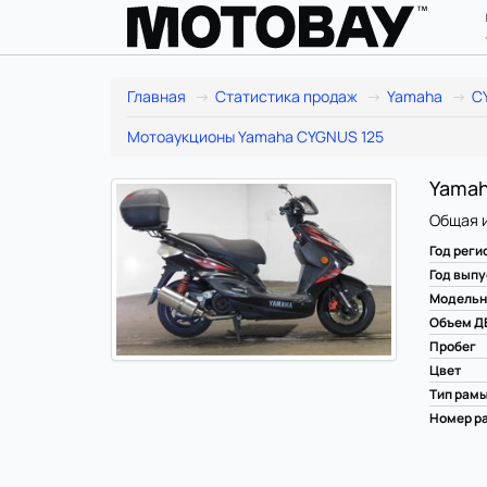
Главная
Статистика продаж
Yamaha
C
Мотоаукционы Yamaha CYGNUS 125
Yamah
Общая 
Год реги
Год выпу
Модельн
Объем Д
Пробег
Цвет
Тип рам
Номер ра