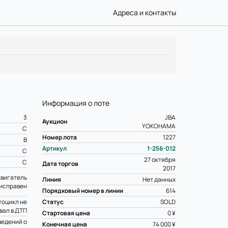
Адреса и контакты
Информация о лоте
3
JBA
Аукцион
YOKOHAMA
C
Номер лота
1227
B
Артикул
1-256-012
C
27 октября
C
Дата торгов
2017
вигатель
Линия
Нет данных
исправен
Порядковый номер в линии
614
оцикл не
Статус
SOLD
вал в ДТП
Стартовая цена
0 ¥
ведений о
Конечная цена
74 000 ¥