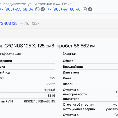
г. Владивосток, ул. Басаргина д.44. Офис 8.
+7 (908) 455-58-04
+7 (908) 441-80-40
YGNUS 125
Лот 1227
a CYGNUS 125 X, 125 см3, пробег 56 562 км
информация
Оценки
страции
Общая
ска
Внешний вид
ый год
Двигатель
ВС
125
Рама
56562
Шасси
черный
Отметка о
Д
неисправности
ы
SE46
двигателя
мы / VIN
RKRSE4640BA482115
Отметка об участии
Мот
мотоцикла в авариях
участво
Отметка о
С