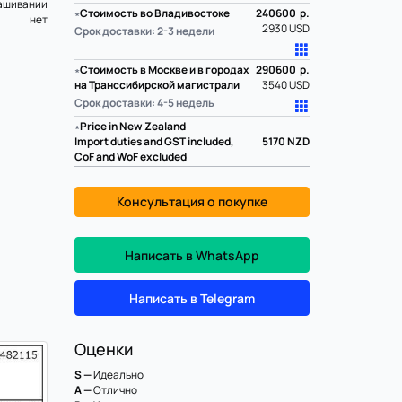
ашивании
∗
Стоимость во Владивостоке
240600 р.
нет
2930 USD
Срок доставки: 2-3 недели
∗
Стоимость в Москве и в городах
290600 р.
на Транссибирской магистрали
3540 USD
Срок доставки: 4-5 недель
∗
Price in New Zealand
Import duties and GST included,
5170
NZD
CoF and WoF excluded
Консультация о покупке
Написать в WhatsApp
Написать в Telegram
Оценки
S —
Идеально
A —
Отлично