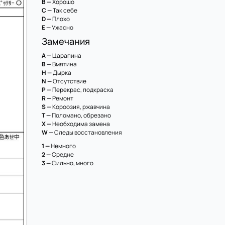
B —
Хорошо
C —
Так себе
D —
Плохо
E —
Ужасно
Замечания
A —
Царапина
B —
Вмятина
H —
Дырка
N —
Отсутствие
P —
Перекрас, подкраска
R —
Ремонт
S —
Короозия, ржавчина
T —
Поломано, обрезано
X —
Необходима замена
W —
Следы восстановления
1 —
Немного
2 —
Средне
3 —
Сильно, много