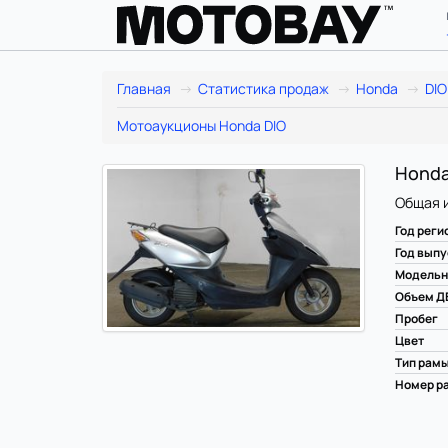
Главная
Статистика продаж
Honda
DIO
Мотоаукционы Honda DIO
Honda 
Общая 
Год реги
Год выпу
Модельн
Объем Д
Пробег
Цвет
Тип рам
Номер ра