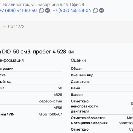
г. Владивосток, ул. Басаргина д.44. Офис 8.
+7 (908) 441-80-40
+7 (908) 455-58-04
Лот 1272
DIO, 50 см3, пробег 4 528 км
информация
Оценки
страции
Общая
ска
Внешний вид
ый год
Двигатель
ВС
50
Рама
4528
Шасси
серебристый
Отметка о
Д
неисправности
ы
AF56
двигателя
мы / VIN
AF56-1500467
Отметка об участии
Мот
мотоцикла в авариях
участво
Отметка о
С