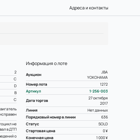
Адреса и контакты
Информация о лоте
2
JBA
Аукцион
YOKOHAMA
C
Номер лота
1272
D
Артикул
1-256-003
B
27 октября
C
Дата торгов
2017
вигатель
Линия
Нет данных
исправен
Порядковый номер в линии
636
оцикл не
Статус
SOLD
вал в ДТП
Стартовая цена
0 ¥
ведений о
Конечная цена
1 000 ¥