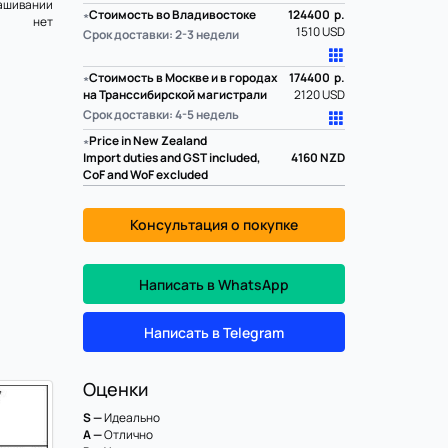
ашивании
∗
Стоимость во Владивостоке
124400 р.
нет
1510 USD
Срок доставки: 2-3 недели
∗
Стоимость в Москве и в городах
174400 р.
на Транссибирской магистрали
2120 USD
Срок доставки: 4-5 недель
∗
Price in New Zealand
Import duties and GST included,
4160
NZD
CoF and WoF excluded
Консультация о покупке
Написать в WhatsApp
Написать в Telegram
Оценки
S —
Идеально
A —
Отлично