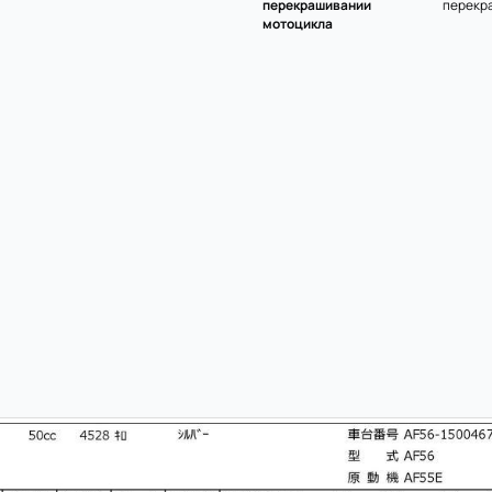
перекрашивании
перекр
мотоцикла