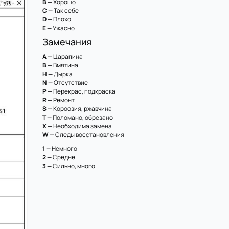
B —
Хорошо
C —
Так себе
D —
Плохо
E —
Ужасно
Замечания
A —
Царапина
B —
Вмятина
H —
Дырка
N —
Отсутствие
P —
Перекрас, подкраска
R —
Ремонт
S —
Короозия, ржавчина
T —
Поломано, обрезано
X —
Необходима замена
W —
Следы восстановления
1 —
Немного
2 —
Средне
3 —
Сильно, много