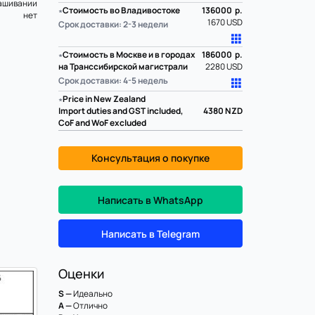
ашивании
∗
Стоимость во Владивостоке
136000 р.
нет
1670 USD
Срок доставки: 2-3 недели
∗
Стоимость в Москве и в городах
186000 р.
на Транссибирской магистрали
2280 USD
Срок доставки: 4-5 недель
∗
Price in New Zealand
Import duties and GST included,
4380
NZD
CoF and WoF excluded
Консультация о покупке
Написать в WhatsApp
Написать в Telegram
Оценки
S —
Идеально
A —
Отлично