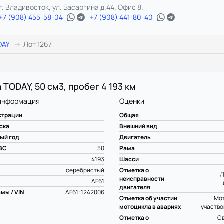
г. Владивосток, ул. Басаргина д.44. Офис 8.
+7 (908) 455-58-04
+7 (908) 441-80-40
DAY
Лот 1267
 TODAY, 50 см3, пробег 4 193 км
информация
Оценки
страции
Общая
ска
Внешний вид
ый год
Двигатель
ВС
50
Рама
4193
Шасси
серебристый
Отметка о
Д
неисправности
ы
AF61
двигателя
мы / VIN
AF61-1242006
Отметка об участии
Мот
мотоцикла в авариях
участво
Отметка о
С