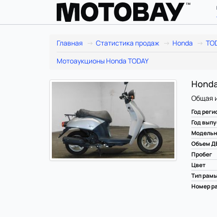
Главная
Статистика продаж
Honda
TO
Мотоаукционы Honda TODAY
Honda
Общая 
Год реги
Год выпу
Модельн
Объем Д
Пробег
Цвет
Тип рам
Номер ра