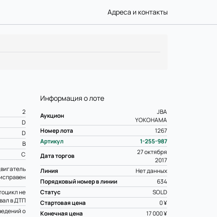
Адреса и контакты
Информация о лоте
2
JBA
Аукцион
YOKOHAMA
D
Номер лота
1267
D
Артикул
1-255-987
B
27 октября
C
Дата торгов
2017
вигатель
Линия
Нет данных
исправен
Порядковый номер в линии
634
оцикл не
Статус
SOLD
вал в ДТП
Стартовая цена
0 ¥
ведений о
Конечная цена
17 000 ¥