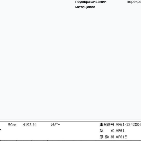
перекрашивании
перекр
мотоцикла