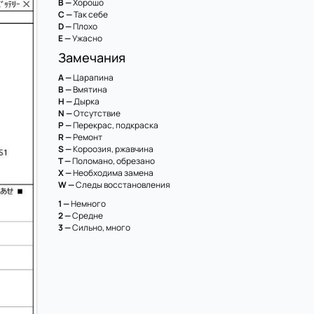
B —
Хорошо
C —
Так себе
D —
Плохо
E —
Ужасно
Замечания
A —
Царапина
B —
Вмятина
H —
Дырка
N —
Отсутствие
P —
Перекрас, подкраска
R —
Ремонт
S —
Короозия, ржавчина
T —
Поломано, обрезано
X —
Необходима замена
W —
Следы восстановления
1 —
Немного
2 —
Средне
3 —
Сильно, много