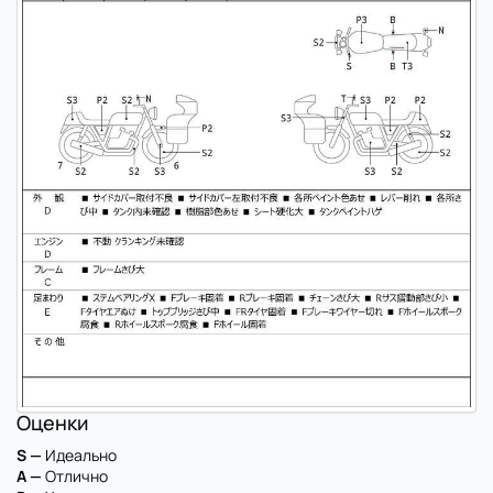
Оценки
S —
Идеально
A —
Отлично