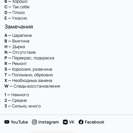
B —
Хорошо
C —
Так себе
D —
Плохо
E —
Ужасно
Замечания
A —
Царапина
B —
Вмятина
H —
Дырка
N —
Отсутствие
P —
Перекрас, подкраска
R —
Ремонт
S —
Короозия, ржавчина
T —
Поломано, обрезано
X —
Необходима замена
W —
Следы восстановления
1 —
Немного
2 —
Средне
3 —
Сильно, много
YouTube
Instagram
VK
Facebook