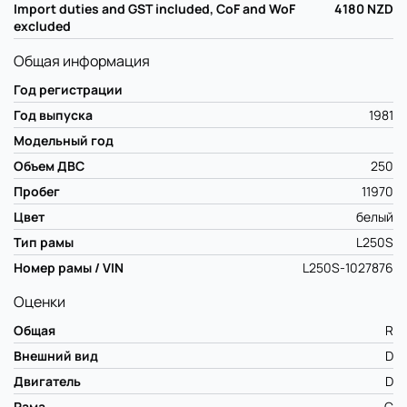
Import duties and GST included, CoF and WoF
4180
NZD
excluded
Общая информация
Год регистрации
Год выпуска
1981
Модельный год
Объем ДВС
250
Пробег
11970
Цвет
белый
Тип рамы
L250S
Номер рамы / VIN
L250S-1027876
Оценки
Общая
R
Внешний вид
D
Двигатель
D
Рама
C