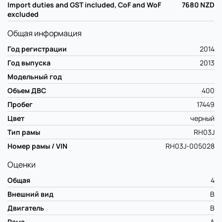
Import duties and GST included, CoF and WoF
7680
NZD
excluded
Общая информация
Год регистрации
2014
Год выпуска
2013
Модельный год
Объем ДВС
400
Пробег
17449
Цвет
черный
Тип рамы
RH03J
Номер рамы / VIN
RH03J-005028
Оценки
Общая
4
Внешний вид
B
Двигатель
B
Рама
A