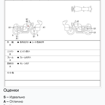
Оценки
S —
Идеально
A —
Отлично