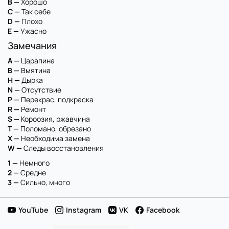
B —
Хорошо
C —
Так себе
D —
Плохо
E —
Ужасно
Замечания
A —
Царапина
B —
Вмятина
H —
Дырка
N —
Отсутствие
P —
Перекрас, подкраска
R —
Ремонт
S —
Короозия, ржавчина
T —
Поломано, обрезано
X —
Необходима замена
W —
Следы восстановления
1 —
Немного
2 —
Средне
3 —
Сильно, много
YouTube
Instagram
VK
Facebook