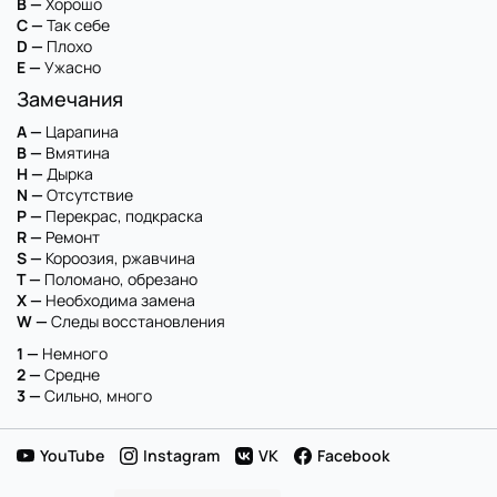
B —
Хорошо
C —
Так себе
D —
Плохо
E —
Ужасно
Замечания
A —
Царапина
B —
Вмятина
H —
Дырка
N —
Отсутствие
P —
Перекрас, подкраска
R —
Ремонт
S —
Короозия, ржавчина
T —
Поломано, обрезано
X —
Необходима замена
W —
Следы восстановления
1 —
Немного
2 —
Средне
3 —
Сильно, много
YouTube
Instagram
VK
Facebook