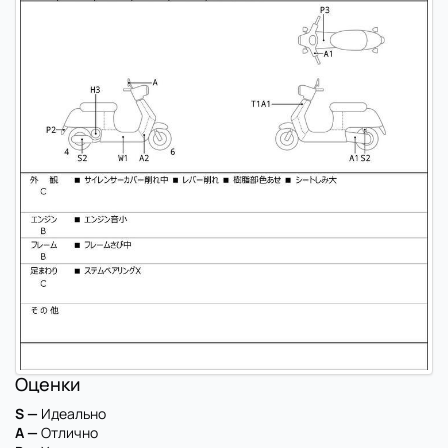
Оценки
S —
Идеально
A —
Отлично