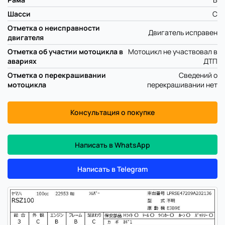
Шасси
C
Отметка о неисправности
Двигатель исправен
двигателя
Отметка об участии мотоцикла в
Мотоцикл не участвовал в
авариях
ДТП
Отметка о перекрашивании
Сведений о
мотоцикла
перекрашивании нет
Консультация о покупке
Написать в WhatsApp
Написать в Telegram