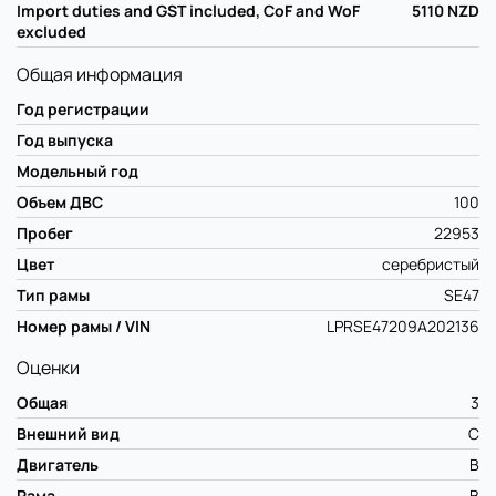
Import duties and GST included, CoF and WoF
5110
NZD
excluded
Общая информация
Год регистрации
Год выпуска
Модельный год
Объем ДВС
100
Пробег
22953
Цвет
серебристый
Тип рамы
SE47
Номер рамы / VIN
LPRSE47209A202136
Оценки
Общая
3
Внешний вид
C
Двигатель
B
Рама
B