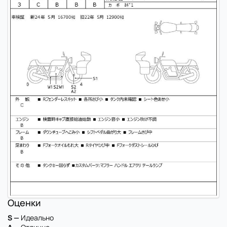
Оценки
S —
Идеально