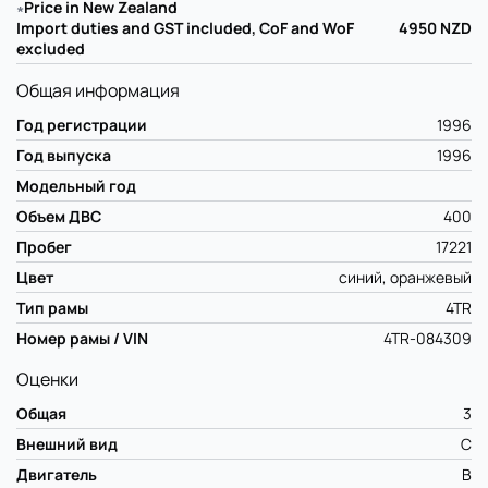
∗
Price in New Zealand
Import duties and GST included, CoF and WoF
4950
NZD
excluded
Общая информация
Год регистрации
1996
Год выпуска
1996
Модельный год
Объем ДВС
400
Пробег
17221
Цвет
синий, оранжевый
Тип рамы
4TR
Номер рамы / VIN
4TR-084309
Оценки
Общая
3
Внешний вид
C
Двигатель
B