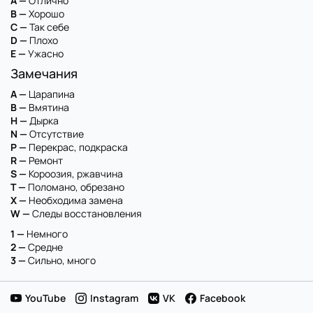
A —
Отлично
B —
Хорошо
C —
Так себе
D —
Плохо
E —
Ужасно
Замечания
A —
Царапина
B —
Вмятина
H —
Дырка
N —
Отсутствие
P —
Перекрас, подкраска
R —
Ремонт
S —
Короозия, ржавчина
T —
Поломано, обрезано
X —
Необходима замена
W —
Следы восстановления
1 —
Немного
2 —
Средне
3 —
Сильно, много
YouTube
Instagram
VK
Facebook