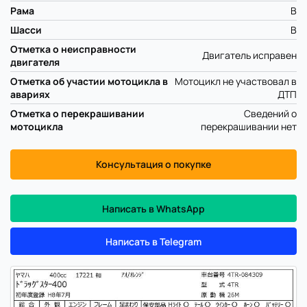
Рама
B
Шасси
B
Отметка о неисправности
Двигатель исправен
двигателя
Отметка об участии мотоцикла в
Мотоцикл не участвовал в
авариях
ДТП
Отметка о перекрашивании
Сведений о
мотоцикла
перекрашивании нет
Консультация о покупке
Написать в WhatsApp
Написать в Telegram