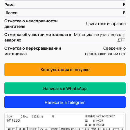
Рама
B
Шасси
B
Отметка о неисправности
Двигатель исправен
двигателя
Отметка об участии мотоцикла в
Мотоцикл не участвовал в
авариях
ДТП
Отметка о перекрашивании
Сведений о
мотоцикла
перекрашивании нет
Консультация о покупке
Написать в WhatsApp
Написать в Telegram