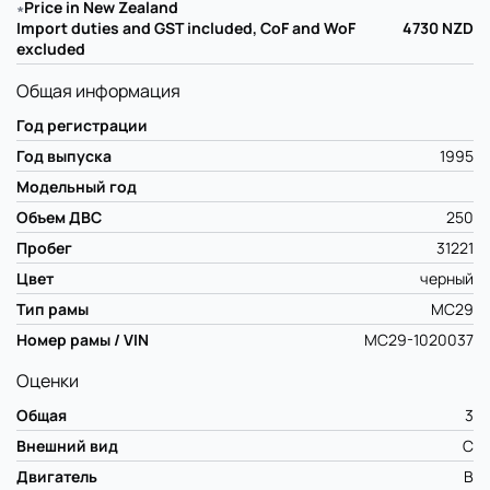
∗
Price in New Zealand
Import duties and GST included, CoF and WoF
4730
NZD
excluded
Общая информация
Год регистрации
Год выпуска
1995
Модельный год
Объем ДВС
250
Пробег
31221
Цвет
черный
Тип рамы
MC29
Номер рамы / VIN
MC29-1020037
Оценки
Общая
3
Внешний вид
C
Двигатель
B