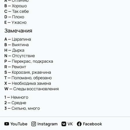
A —
Отлично
B —
Хорошо
C —
Так себе
D —
Плохо
E —
Ужасно
Замечания
A —
Царапина
B —
Вмятина
H —
Дырка
N —
Отсутствие
P —
Перекрас, подкраска
R —
Ремонт
S —
Короозия, ржавчина
T —
Поломано, обрезано
X —
Необходима замена
W —
Следы восстановления
1 —
Немного
2 —
Средне
3 —
Сильно, много
YouTube
Instagram
VK
Facebook