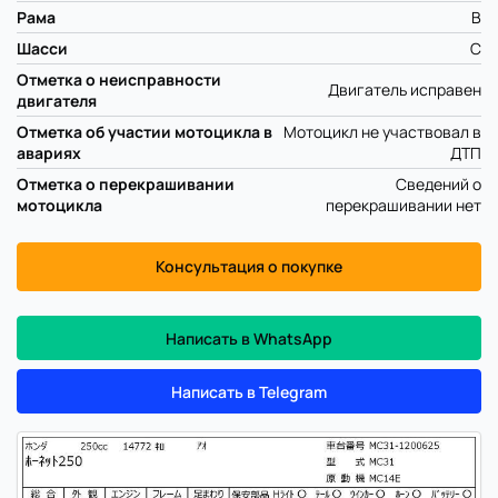
Рама
B
Шасси
C
Отметка о неисправности
Двигатель исправен
двигателя
Отметка об участии мотоцикла в
Мотоцикл не участвовал в
авариях
ДТП
Отметка о перекрашивании
Сведений о
мотоцикла
перекрашивании нет
Консультация о покупке
Написать в WhatsApp
Написать в Telegram