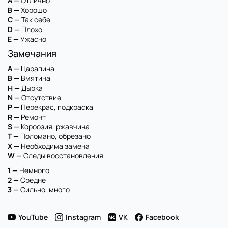
A —
Отлично
B —
Хорошо
C —
Так себе
D —
Плохо
E —
Ужасно
Замечания
A —
Царапина
B —
Вмятина
H —
Дырка
N —
Отсутствие
P —
Перекрас, подкраска
R —
Ремонт
S —
Короозия, ржавчина
T —
Поломано, обрезано
X —
Необходима замена
W —
Следы восстановления
1 —
Немного
2 —
Средне
3 —
Сильно, много
YouTube
Instagram
VK
Facebook