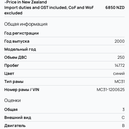
∗
Price in New Zealand
Import duties and GST included, CoF and WoF
6850
NZD
excluded
Общая информация
Год регистрации
Год выпуска
2000
Модельный год
Объем ДВС
250
Пробег
14772
Цвет
синий
Тип рамы
MC31
Номер рамы / VIN
MC31-1200625
Оценки
Общая
3
Внешний вид
C
Двигатель
B