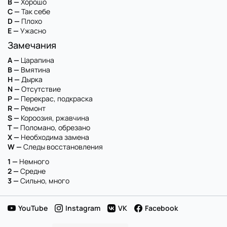
B —
Хорошо
C —
Так себе
D —
Плохо
E —
Ужасно
Замечания
A —
Царапина
B —
Вмятина
H —
Дырка
N —
Отсутствие
P —
Перекрас, подкраска
R —
Ремонт
S —
Короозия, ржавчина
T —
Поломано, обрезано
X —
Необходима замена
W —
Следы восстановления
1 —
Немного
2 —
Средне
3 —
Сильно, много
YouTube
Instagram
VK
Facebook