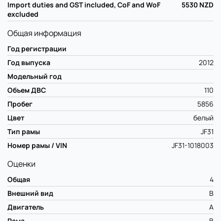
Import duties and GST included, CoF and WoF
5530
NZD
excluded
Общая информация
Год регистрации
Год выпуска
2012
Модельный год
Объем ДВС
110
Пробег
5856
Цвет
белый
Тип рамы
JF31
Номер рамы / VIN
JF31-1018003
Оценки
Общая
4
Внешний вид
B
Двигатель
A
Рама
B