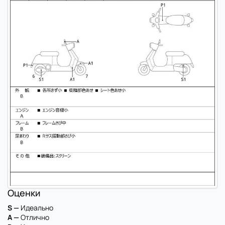
Оценки
S —
Идеально
A —
Отлично