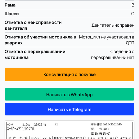
Рама
B
Шасси
C
Отметка о неисправности
Двигатель исправен
двигателя
Отметка об участии мотоцикла в
Мотоцикл не участвовал в
авариях
ДТП
Отметка о перекрашивании
Сведений о
мотоцикла
перекрашивании нет
Консультация о покупке
Написать в WhatsApp
Написать в Telegram