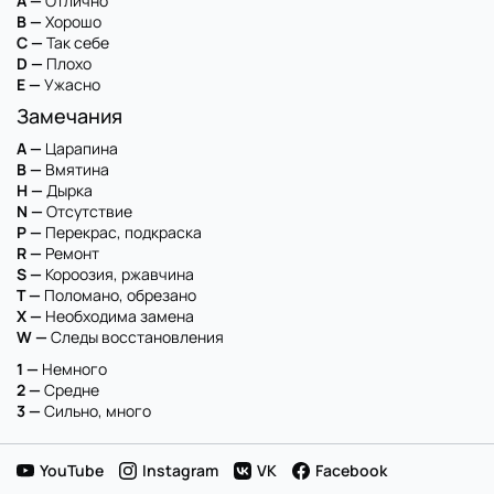
A —
Отлично
B —
Хорошо
C —
Так себе
D —
Плохо
E —
Ужасно
Замечания
A —
Царапина
B —
Вмятина
H —
Дырка
N —
Отсутствие
P —
Перекрас, подкраска
R —
Ремонт
S —
Короозия, ржавчина
T —
Поломано, обрезано
X —
Необходима замена
W —
Следы восстановления
1 —
Немного
2 —
Средне
3 —
Сильно, много
YouTube
Instagram
VK
Facebook