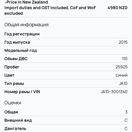
∗
Price in New Zealand
Import duties and GST included, CoF and WoF
4980
NZD
excluded
Общая информация
Год регистрации
Год выпуска
2015
Модельный год
Объем ДВС
110
Пробег
25925
Цвет
синий
Тип рамы
JA10
Номер рамы / VIN
JA10-3001340
Оценки
Общая
3
Внешний вид
C
Двигатель
C