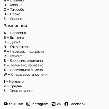
A —
Отлично
B —
Хорошо
C —
Так себе
D —
Плохо
E —
Ужасно
Замечания
A —
Царапина
B —
Вмятина
H —
Дырка
N —
Отсутствие
P —
Перекрас, подкраска
R —
Ремонт
S —
Короозия, ржавчина
T —
Поломано, обрезано
X —
Необходима замена
W —
Следы восстановления
1 —
Немного
2 —
Средне
3 —
Сильно, много
YouTube
Instagram
VK
Facebook