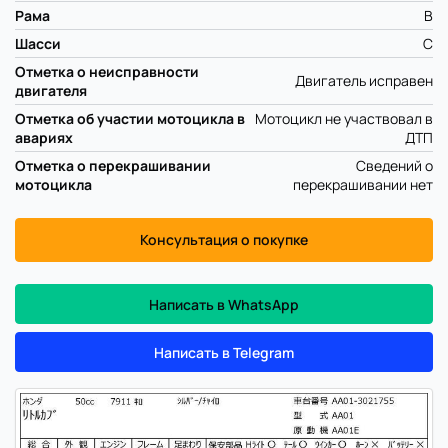
Рама
B
Шасси
C
Отметка о неисправности
Двигатель исправен
двигателя
Отметка об участии мотоцикла в
Мотоцикл не участвовал в
авариях
ДТП
Отметка о перекрашивании
Сведений о
мотоцикла
перекрашивании нет
Консультация о покупке
Написать в WhatsApp
Написать в Telegram