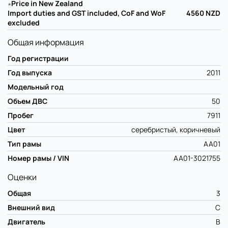
∗
Price in New Zealand
Import duties and GST included, CoF and WoF
4560
NZD
excluded
Общая информация
Год регистрации
Год выпуска
2011
Модельный год
Объем ДВС
50
Пробег
7911
Цвет
серебристый, коричневый
Тип рамы
AA01
Номер рамы / VIN
AA01-3021755
Оценки
Общая
3
Внешний вид
C
Двигатель
B