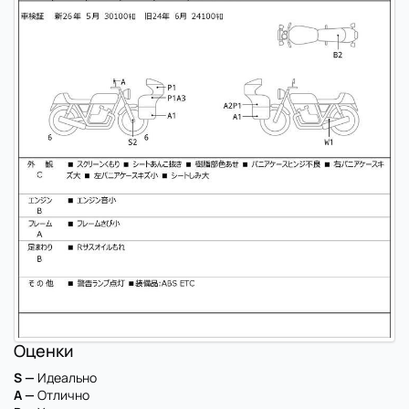
Оценки
S —
Идеально
A —
Отлично