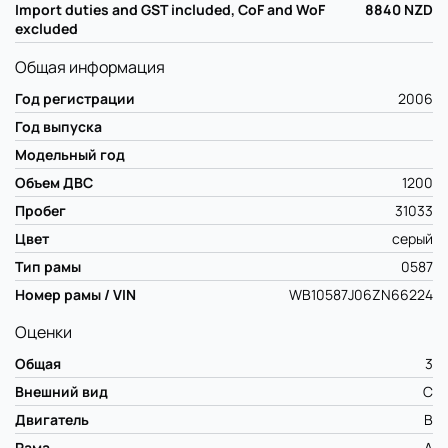
Import duties and GST included, CoF and WoF
8840
NZD
excluded
Общая информация
Год регистрации
2006
Год выпуска
Модельный год
Объем ДВС
1200
Пробег
31033
Цвет
серый
Тип рамы
0587
Номер рамы / VIN
WB10587J06ZN66224
Оценки
Общая
3
Внешний вид
C
Двигатель
B
Рама
A