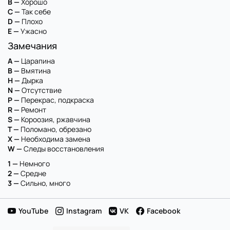
B —
Хорошо
C —
Так себе
D —
Плохо
E —
Ужасно
Замечания
A —
Царапина
B —
Вмятина
H —
Дырка
N —
Отсутствие
P —
Перекрас, подкраска
R —
Ремонт
S —
Короозия, ржавчина
T —
Поломано, обрезано
X —
Необходима замена
W —
Следы восстановления
1 —
Немного
2 —
Средне
3 —
Сильно, много
YouTube
Instagram
VK
Facebook