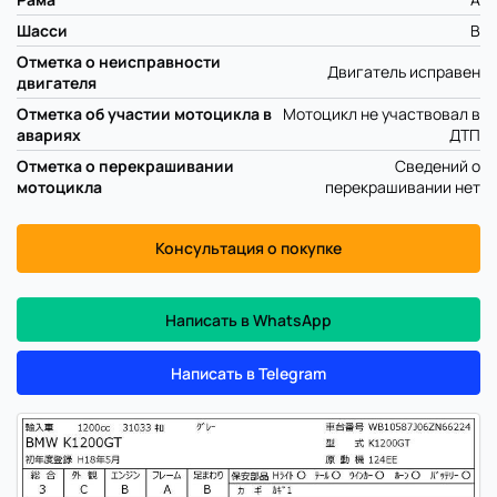
Шасси
B
Отметка о неисправности
Двигатель исправен
двигателя
Отметка об участии мотоцикла в
Мотоцикл не участвовал в
авариях
ДТП
Отметка о перекрашивании
Сведений о
мотоцикла
перекрашивании нет
Консультация о покупке
Написать в WhatsApp
Написать в Telegram