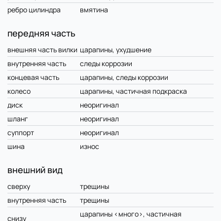
ребро цилиндра
вмятина
передняя часть
внешняя часть вилки
царапины, ухудшение
внутренняя часть
следы коррозии
концевая часть
царапины, следы коррозии
колесо
царапины, частичная подкраска
диск
неоригинал
шланг
неоригинал
суппорт
неоригинал
шина
износ
внешний вид
сверху
трещины
внутренняя часть
трещины
царапины <много>, частичная
снизу