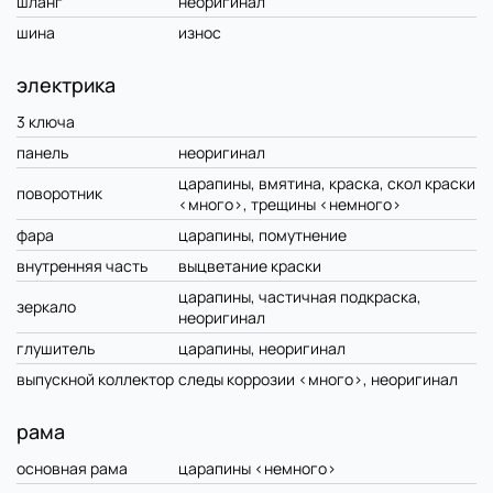
шланг
неоригинал
шина
износ
электрика
3 ключа
панель
неоригинал
царапины, вмятина, краска, скол краски
поворотник
<много>, трещины <немного>
фара
царапины, помутнение
внутренняя часть
выцветание краски
царапины, частичная подкраска,
зеркало
неоригинал
глушитель
царапины, неоригинал
выпускной коллектор
следы коррозии <много>, неоригинал
рама
основная рама
царапины <немного>