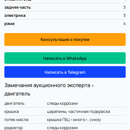
задняя часть
3
электрика
3
рама
4
Консультация о покупке
Написать в WhatsApp
Написать в Telegram
Замечания аукционного эксперта
∗
двигатель
двигатель
следы коррозии
крышка
царапины, частичная подкраска
потек масла
крышка ГБЦ <много>, снизу
радиатор
следы коррозии