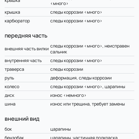
крышка
<много>
крышка
следы коррозии <много>
карбюратор
следы коррозии <много>
передняя часть
следы коррозии <много>, неисправен
внешняя часть вилки
сальник
внутренняя часть
следы коррозии <много>
траверса
следы коррозии
руль
деформация, следы коррозии
колесо
следы коррозии <много>, царапины
диск
износ <немного>
шина
износ или трещина, требует замены
внешний вид
бок
царапины
бензобак
царапины, частичная подкраска