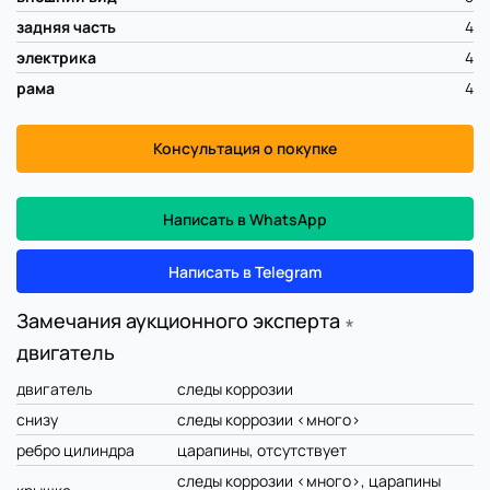
задняя часть
4
электрика
4
рама
4
Консультация о покупке
Написать в WhatsApp
Написать в Telegram
Замечания аукционного эксперта
∗
двигатель
двигатель
следы коррозии
снизу
следы коррозии <много>
ребро цилиндра
царапины, отсутствует
следы коррозии <много>, царапины