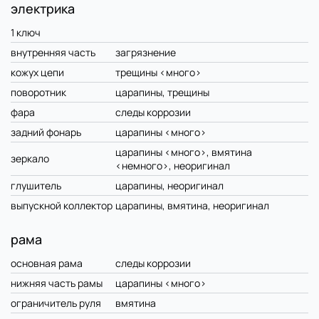
электрика
1 ключ
внутренняя часть
загрязнение
кожух цепи
трещины <много>
поворотник
царапины, трещины
фара
следы коррозии
задний фонарь
царапины <много>
царапины <много>, вмятина
зеркало
<немного>, неоригинал
глушитель
царапины, неоригинал
выпускной коллектор
царапины, вмятина, неоригинал
рама
основная рама
следы коррозии
нижняя часть рамы
царапины <много>
ограничитель руля
вмятина