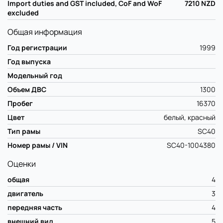
Import duties and GST included, CoF and WoF
7210
NZD
excluded
Общая информация
Год регистрации
1999
Год выпуска
Модельный год
Объем ДВС
1300
Пробег
16370
Цвет
белый, красный
Тип рамы
SC40
Номер рамы / VIN
SC40-1004380
Оценки
общая
4
двигатель
3
передняя часть
4
внешний вид
5