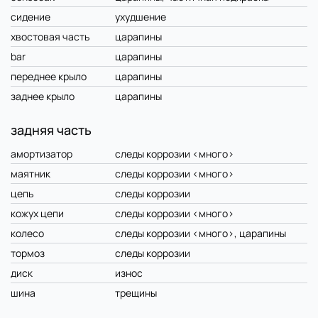
сидение
ухудшение
хвостовая часть
царапины
bar
царапины
переднее крыло
царапины
заднее крыло
царапины
задняя часть
амортизатор
следы коррозии <много>
маятник
следы коррозии <много>
цепь
следы коррозии
кожух цепи
следы коррозии <много>
колесо
следы коррозии <много>, царапины
тормоз
следы коррозии
диск
износ
шина
трещины