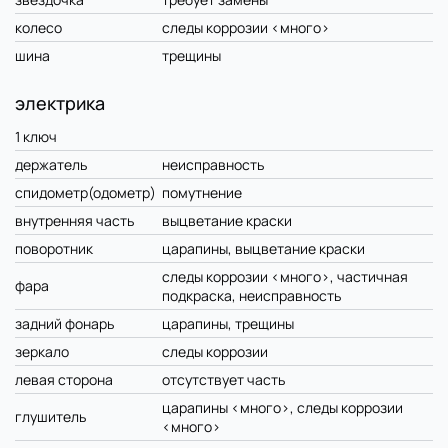
колесо
следы коррозии <много>
шина
трещины
электрика
1 ключ
держатель
неисправность
спидометр(одометр)
помутнение
внутренняя часть
выцветание краски
поворотник
царапины, выцветание краски
следы коррозии <много>, частичная
фара
подкраска, неисправность
задний фонарь
царапины, трещины
зеркало
следы коррозии
левая сторона
отсутствует часть
царапины <много>, следы коррозии
глушитель
<много>