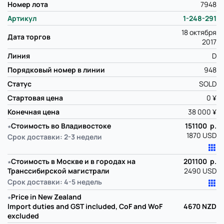
Номер лота
7948
Артикул
1-248-291
18 октября
Дата торгов
2017
Линия
D
Порядковый номер в линии
948
Статус
SOLD
Стартовая цена
0 ¥
Конечная цена
38 000 ¥
∗
Стоимость во Владивостоке
151100 р.
1870 USD
Срок доставки: 2-3 недели
∗
Стоимость в Москве и в городах на
201100 р.
Транссибирской магистрали
2490 USD
Срок доставки: 4-5 недель
∗
Price in New Zealand
Import duties and GST included, CoF and WoF
4670
NZD
excluded