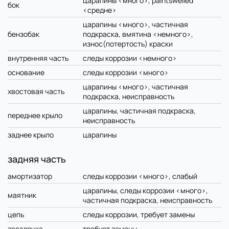
царапины <много>, paintswelled
бок
<средне>
царапины <много>, частичная
бензобак
подкраска, вмятина <немного>,
износ(потертость) краски
внутренняя часть
следы коррозии <немного>
основание
следы коррозии <много>
царапины <много>, частичная
хвостовая часть
подкраска, неисправность
царапины, частичная подкраска,
переднее крыло
неисправность
заднее крыло
царапины
задняя часть
амортизатор
следы коррозии <много>, слабый
царапины, следы коррозии <много>,
маятник
частичная подкраска, неисправность
цепь
следы коррозии, требует замены
звездочка
требует замены