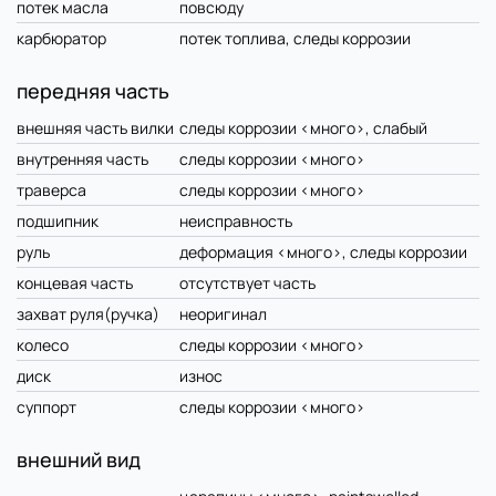
потек масла
повсюду
карбюратор
потек топлива, следы коррозии
передняя часть
внешняя часть вилки
следы коррозии <много>, слабый
внутренняя часть
следы коррозии <много>
траверса
следы коррозии <много>
подшипник
неисправность
руль
деформация <много>, следы коррозии
концевая часть
отсутствует часть
захват руля(ручка)
неоригинал
колесо
следы коррозии <много>
диск
износ
суппорт
следы коррозии <много>
внешний вид