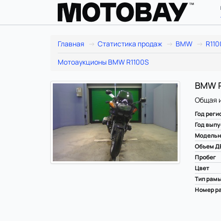
Главная
Статистика продаж
BMW
R110
Мотоаукционы BMW R1100S
BMW R1
Общая 
Год реги
Год выпу
Модельн
Объем Д
Пробег
Цвет
Тип рам
Номер ра