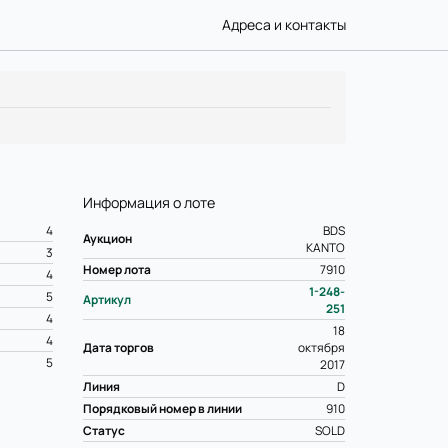
Адреса и контакты
Информация о лоте
4
BDS
Аукцион
KANTO
3
Номер лота
7910
4
1-248-
5
Артикул
251
4
18
4
Дата торгов
октября
5
2017
Линия
D
Порядковый номер в линии
910
Статус
SOLD