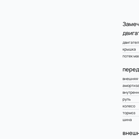
Замеч
двига
двигател
крышка
потек ма
перед
внешняя 
амортиз
внутренн
руль
колесо
тормоз
шина
внешн