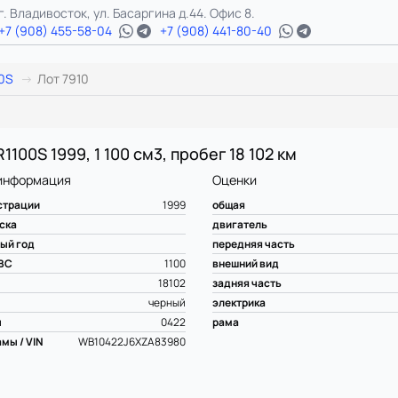
г. Владивосток, ул. Басаргина д.44. Офис 8.
+7 (908) 455-58-04
+7 (908) 441-80-40
0S
Лот 7910
100S 1999, 1 100 см3, пробег 18 102 км
информация
Оценки
страции
1999
общая
ска
двигатель
ый год
передняя часть
ВС
1100
внешний вид
18102
задняя часть
черный
электрика
ы
0422
рама
мы / VIN
WB10422J6XZA83980