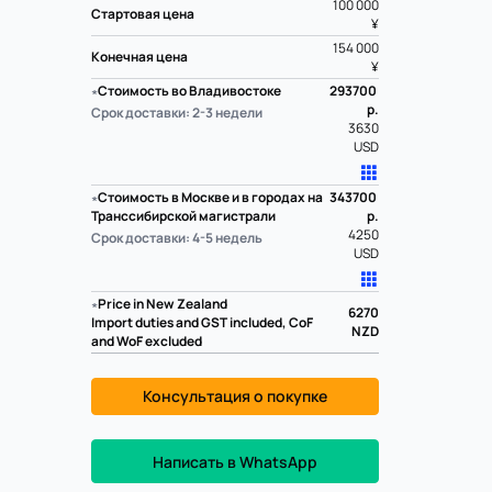
100 000
Стартовая цена
¥
154 000
Конечная цена
¥
∗
Стоимость во Владивостоке
293700
р.
Срок доставки: 2-3 недели
3630
USD
∗
Стоимость в Москве и в городах на
343700
Транссибирской магистрали
р.
4250
Срок доставки: 4-5 недель
USD
∗
Price in New Zealand
6270
Import duties and GST included, CoF
NZD
and WoF excluded
Консультация о покупке
Написать в WhatsApp