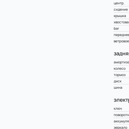
центр.
сидение
крышка
хвостова
bar
переднее
ветровое
задня
амортиз
колесо
тормоз
диск
шина
элект
ключ
поворот
аккумуля
зеркало