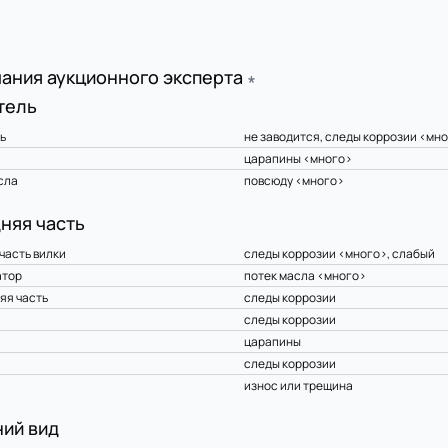
ания аукционного эксперта
∗
тель
ь
не заводится, следы коррозии <мн
царапины <много>
сла
повсюду <много>
няя часть
часть вилки
следы коррозии <много>, слабый
атор
потек масла <много>
яя часть
следы коррозии
следы коррозии
царапины
следы коррозии
износ или трещина
ий вид