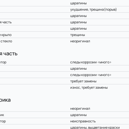
царапины
ухудшение, трещина(порыв)
царапины
я часть
царапины
царапины
 крыло
трещины
 стекло
неоригинал
я часть
атор
следы коррозии <много>
царапины
следы коррозии <много>
требует замены
износ, требует замены
рика
неоригинал
ник
царапины
тор
неисправность
царапины, выцветание краски