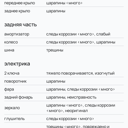
переднее крыло
царапины <много>
заднее крыло
царапины
задняя часть
амортизатор
следы коррозии <много>, слабый
колесо
следы коррозии <много>, царапины
шина
трещины
электрика
2 ключа
тяжело поворачивается, изогнутый
поворотник
царапины
фара
царапины, следы коррозии <много>
задний фонарь
царапины, неисправность
царапины <много>, следы коррозии
зеркало
<много>, неоригинал
глушитель
следы коррозии <много>
трещины <много>, повреждено и