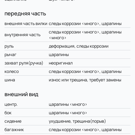
передняя часть
внешняя часть вилки
следы коррозии <много>, царапины
следы коррозии <много>, царапины
внутренняя часть
<много>
руль
деформация, следы коррозии
рычаг
царапины
захват руля(ручка)
неоригинал
колесо
следы коррозии <много>, царапины
шина
износ или трещина, требует замены
внешний вид
центр.
царапины <много>
бок
царапины <много>
сидение
ухудшение, трещина(порыв)
багажник
следы коррозии <много>, царапины