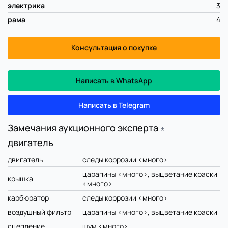
электрика
3
рама
4
Консультация о покупке
Написать в WhatsApp
Написать в Telegram
Замечания аукционного эксперта
∗
двигатель
двигатель
следы коррозии <много>
царапины <много>, выцветание краски
крышка
<много>
карбюратор
следы коррозии <много>
воздушный фильтр
царапины <много>, выцветание краски
сцепление
шум <много>