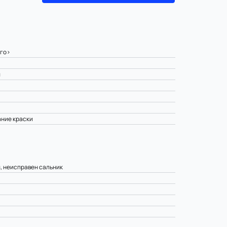
ого>
ы
ание краски
, неисправен сальник
>