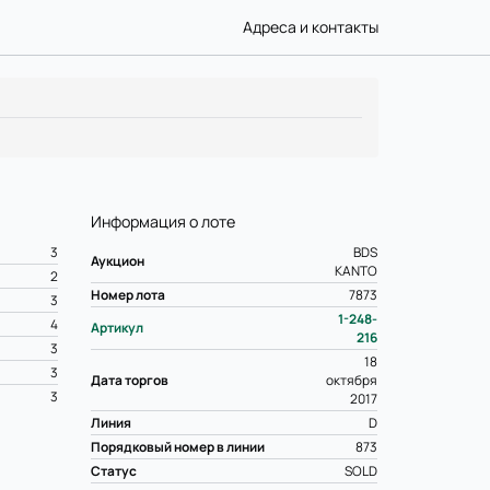
Адреса и контакты
Информация о лоте
3
BDS
Аукцион
KANTO
2
Номер лота
7873
3
1-248-
4
Артикул
216
3
18
3
Дата торгов
октября
3
2017
Линия
D
Порядковый номер в линии
873
Статус
SOLD