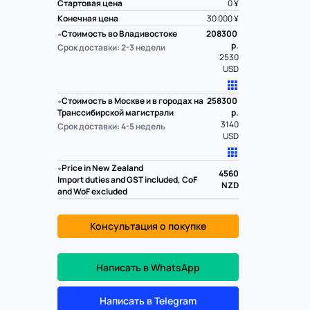
Стартовая цена
0 ¥
Конечная цена
30 000 ¥
∗
Стоимость во Владивостоке
208300
р.
Срок доставки: 2-3 недели
2530
USD
∗
Стоимость в Москве и в городах на
258300
Транссибирской магистрали
р.
3140
Срок доставки: 4-5 недель
USD
∗
Price in New Zealand
4560
Import duties and GST included, CoF
NZD
and WoF excluded
Консультация о покупке
Написать в WhatsApp
Написать в Telegram