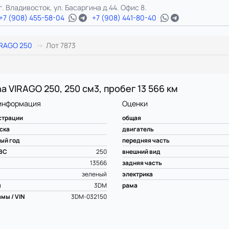
г. Владивосток, ул. Басаргина д.44. Офис 8.
+7 (908) 455-58-04
+7 (908) 441-80-40
IRAGO 250
Лот 7873
a VIRAGO 250, 250 см3, пробег 13 566 км
информация
Оценки
страции
общая
ска
двигатель
ый год
передняя часть
ВС
250
внешний вид
13566
задняя часть
зеленый
электрика
ы
3DM
рама
мы / VIN
3DM-032150