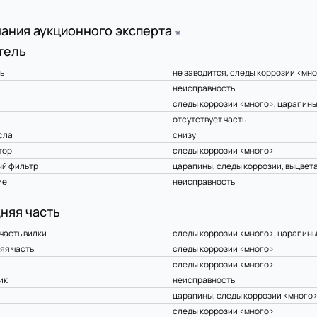
ания аукционного эксперта
∗
тель
ь
не заводится, следы коррозии <мн
неисправность
следы коррозии <много>, царапин
отсутствует часть
сла
снизу
тор
следы коррозии <много>
й фильтр
царапины, следы коррозии, выцвет
ие
неисправность
няя часть
часть вилки
следы коррозии <много>, царапины
яя часть
следы коррозии <много>
а
следы коррозии <много>
ик
неисправность
а
царапины, следы коррозии <много
следы коррозии <много>