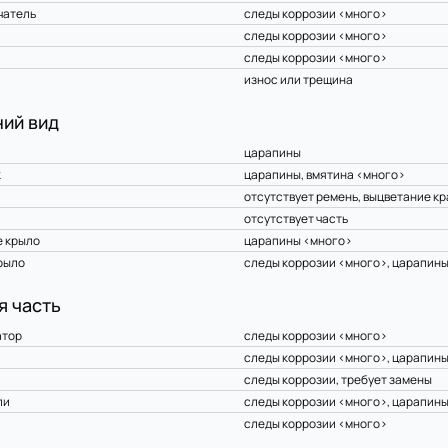
чатель
следы коррозии <много>
следы коррозии <много>
следы коррозии <много>
износ или трещина
ий вид
царапины
к
царапины, вмятина <много>
отсутствует ремень, выцветание кр
отсутствует часть
 крыло
царапины <много>
рыло
следы коррозии <много>, царапин
я часть
атор
следы коррозии <много>
следы коррозии <много>, царапин
следы коррозии, требует замены
пи
следы коррозии <много>, царапин
следы коррозии <много>