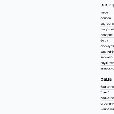
элект
ключ
основа
внутренн
кожух це
поворот
фара
аккумуля
задний ф
зеркало
глушите
выпускно
рама
балка(пе
"шея"
балка(пе
ограничи
направл