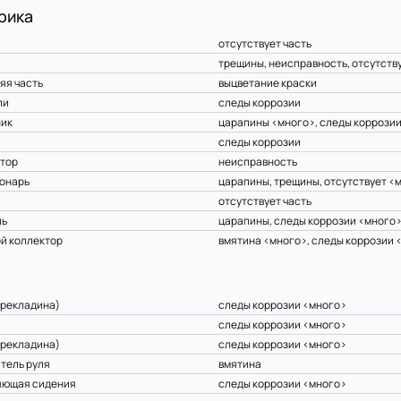
рика
отсутствует часть
трещины, неисправность, отсутств
яя часть
выцветание краски
пи
следы коррозии
ник
царапины <много>, следы коррози
следы коррозии
тор
неисправность
онарь
царапины, трещины, отсутствует <
отсутствует часть
ль
царапины, следы коррозии <много
й коллектор
вмятина <много>, следы коррозии 
рекладина)
следы коррозии <много>
следы коррозии <много>
рекладина)
следы коррозии <много>
тель руля
вмятина
яющая сидения
следы коррозии <много>