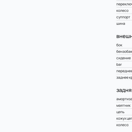
переклю
колесо
суппорт
шина
внешн
бок
бензоба
сидение
bar
переднее
заднее к
задня
амортиз
маятник
цепь
кожух це
колесо