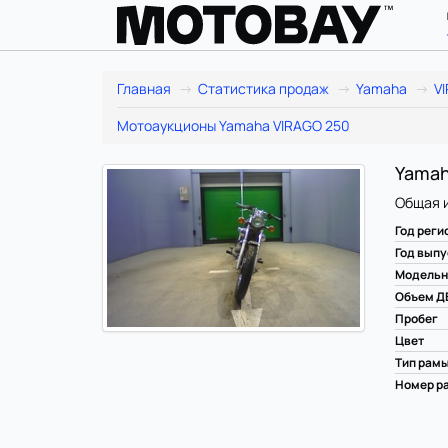
Главная
Статистика продаж
Yamaha
V
Мотоаукционы Yamaha VIRAGO 250
Yamah
Общая 
Год реги
Год выпу
Модельн
Объем Д
Пробег
Цвет
Тип рам
Номер ра