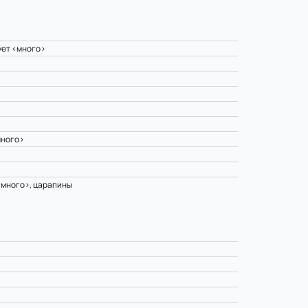
ует <много>
и
много>
>
<много>, царапины