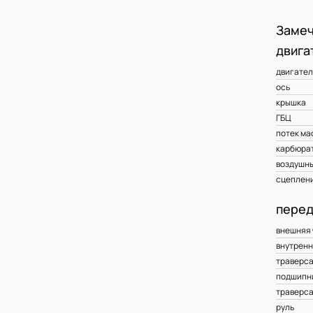
Замеч
двига
двигател
ось
крышка
ГБЦ
потек ма
карбюра
воздушны
сцеплен
перед
внешняя 
внутренн
траверс
подшипн
траверс
руль