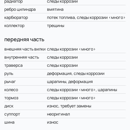
радиатор
следы коррозии
ребро цилиндра
вмятина
карбюратор
потек топлива, следы коррозии <много>
коллектор
трещины
передняя часть
внешняя часть вилки
следы коррозии <много>
внутренняя часть
следы коррозии
траверса
следы коррозии
руль
деформация, следы коррозии
рычаг
царапины, деформация
колесо
следы коррозии <много>, царапины
тормоз
следы коррозии <много>
диск
износ, требует замены
суппорт
неоригинал
шина
износ