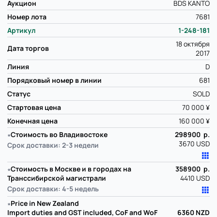
Аукцион
BDS KANTO
Номер лота
7681
Артикул
1-248-181
18 октября
Дата торгов
2017
Линия
D
Порядковый номер в линии
681
Статус
SOLD
Стартовая цена
70 000 ¥
Конечная цена
160 000 ¥
∗
Стоимость во Владивостоке
298900 р.
3670 USD
Срок доставки: 2-3 недели
∗
Стоимость в Москве и в городах на
358900 р.
Транссибирской магистрали
4410 USD
Срок доставки: 4-5 недель
∗
Price in New Zealand
Import duties and GST included, CoF and WoF
6360
NZD