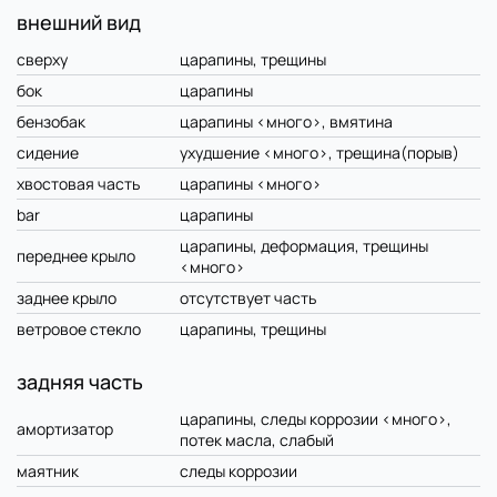
внешний вид
сверху
царапины, трещины
бок
царапины
бензобак
царапины <много>, вмятина
сидение
ухудшение <много>, трещина(порыв)
хвостовая часть
царапины <много>
bar
царапины
царапины, деформация, трещины
переднее крыло
<много>
заднее крыло
отсутствует часть
ветровое стекло
царапины, трещины
задняя часть
царапины, следы коррозии <много>,
амортизатор
потек масла, слабый
маятник
следы коррозии