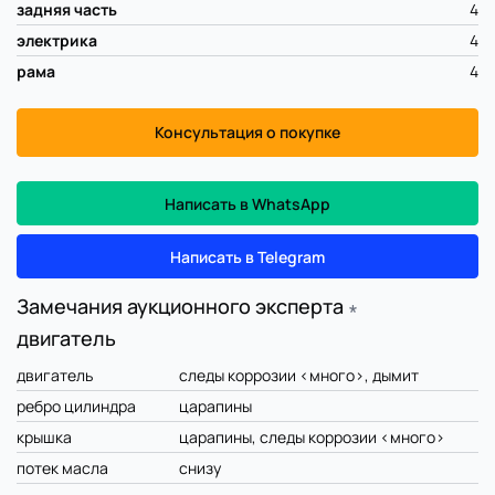
задняя часть
4
электрика
4
рама
4
Консультация о покупке
Написать в WhatsApp
Написать в Telegram
Замечания аукционного эксперта
∗
двигатель
двигатель
следы коррозии <много>, дымит
ребро цилиндра
царапины
крышка
царапины, следы коррозии <много>
потек масла
снизу