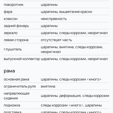
поворотник
царапины
фара
царапины, выцветание краски
клаксон
неисправность
задний фонарь
царапины
зеркало
царапины, следы коррозии, неоригинал
левая сторона
отсутствует часть
царапины, вмятина, следы коррозии,
глушитель
неоригинал
выпускной коллектор
царапины, следы коррозии, неоригинал
рама
основная рама
царапины, следы коррозии <много>
ограничитель руля
вмятина
направляющая
царапины, деформация, следы коррозии
сидения
подножка
следы коррозии <много>, царапины
подставка
царапины, следы коррозии <много>