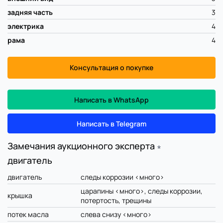
задняя часть
3
электрика
4
рама
4
Консультация о покупке
Написать в WhatsApp
Написать в Telegram
Замечания аукционного эксперта
∗
двигатель
двигатель
следы коррозии <много>
царапины <много>, следы коррозии,
крышка
потертость, трещины
потек масла
слева снизу <много>