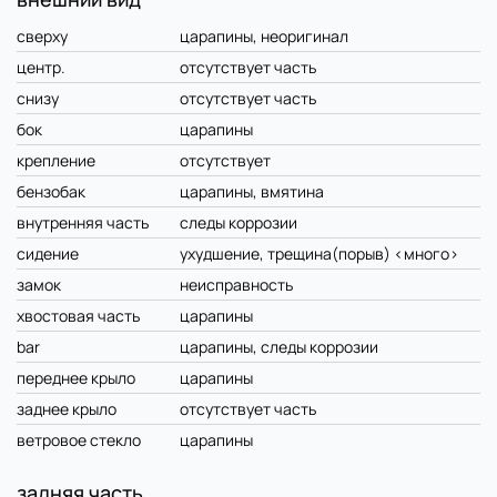
сверху
царапины, неоригинал
центр.
отсутствует часть
снизу
отсутствует часть
бок
царапины
крепление
отсутствует
бензобак
царапины, вмятина
внутренняя часть
следы коррозии
сидение
ухудшение, трещина(порыв) <много>
замок
неисправность
хвостовая часть
царапины
bar
царапины, следы коррозии
переднее крыло
царапины
заднее крыло
отсутствует часть
ветровое стекло
царапины
задняя часть