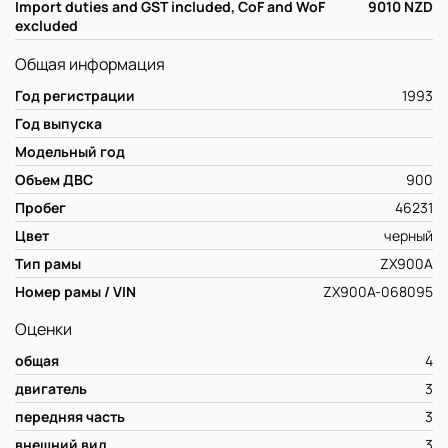
Import duties and GST included, CoF and WoF
9010
NZD
excluded
Общая информация
Год регистрации
1993
Год выпуска
Модельный год
Объем ДВС
900
Пробег
46231
Цвет
черный
Тип рамы
ZX900A
Номер рамы / VIN
ZX900A-068095
Оценки
общая
4
двигатель
3
передняя часть
3
внешний вид
3