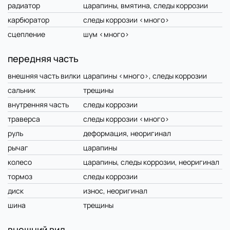
радиатор
царапины, вмятина, следы коррозии
карбюратор
следы коррозии <много>
сцепление
шум <много>
передняя часть
внешняя часть вилки
царапины <много>, следы коррозии
сальник
трещины
внутренняя часть
следы коррозии
траверса
следы коррозии <много>
руль
деформация, неоригинал
рычаг
царапины
колесо
царапины, следы коррозии, неоригинал
тормоз
следы коррозии
диск
износ, неоригинал
шина
трещины
внешний вид