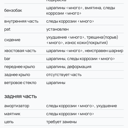
царапины <много>, вмятина, следы
бензобак
коррозии <много>
внутренняя часть
следы коррозии <много>
pat
установлен
ухудшение <много>, трещина(порыв)
сидение
<много>, износ кожи(покрытия)
хвостовая часть
царапины <много>, неисправен шарнир
bar
царапины, следы коррозии <много>
переднее крыло
царапины, деформация
заднее крыло
отсутствует часть
ветровое стекло
царапины
задняя часть
амортизатор
следы коррозии <много>, ухудшение
маятник
следы коррозии <много>
цепь
требует замены