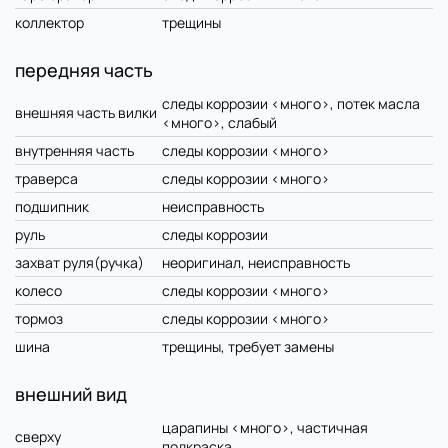
коллектор
трещины
передняя часть
следы коррозии <много>, потек масла
внешняя часть вилки
<много>, слабый
внутренняя часть
следы коррозии <много>
траверса
следы коррозии <много>
подшипник
неисправность
руль
следы коррозии
захват руля(ручка)
неоригинал, неисправность
колесо
следы коррозии <много>
тормоз
следы коррозии <много>
шина
трещины, требует замены
внешний вид
царапины <много>, частичная
сверху
подкраска