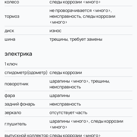
колесо
следы коррозии <много>
не проворачивается <много>,
тормоз
неисправность, следы коррозии
<много>
диск
износ
шина
трещины, требует замены
электрика
1 ключ
спидометр(одометр)
следы коррозии
царапины <много>, трещины,
поворотник
неисправность
фара
царапины
задний фонарь
неисправность
зеркало
отсутствует часть
царапины <много>, следы коррозии
глушитель
<много>
выпускной коллектор
следы коррозии <много>