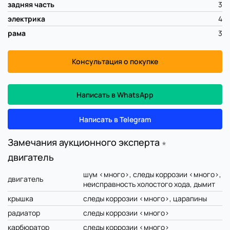
задняя часть
3
электрика
4
рама
3
Консультация о покупке
Написать в WhatsApp
Написать в Telegram
Замечания аукционного эксперта
∗
двигатель
шум <много>, следы коррозии <много>,
двигатель
неисправность холостого хода, дымит
крышка
следы коррозии <много>, царапины
радиатор
следы коррозии <много>
карбюратор
следы коррозии <много>