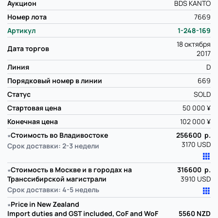
Аукцион
BDS KANTO
Номер лота
7669
Артикул
1-248-169
18 октября
Дата торгов
2017
Линия
D
Порядковый номер в линии
669
Статус
SOLD
Стартовая цена
50 000 ¥
Конечная цена
102 000 ¥
∗
Стоимость во Владивостоке
256600 р.
3170 USD
Срок доставки: 2-3 недели
∗
Стоимость в Москве и в городах на
316600 р.
Транссибирской магистрали
3910 USD
Срок доставки: 4-5 недель
∗
Price in New Zealand
Import duties and GST included, CoF and WoF
5560
NZD