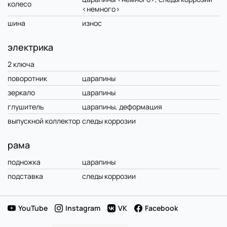
колесо
<немного>
шина
износ
электрика
2 ключа
поворотник
царапины
зеркало
царапины
глушитель
царапины, деформация
выпускной коллектор
следы коррозии
рама
подножка
царапины
подставка
следы коррозии
YouTube
Instagram
VK
Facebook