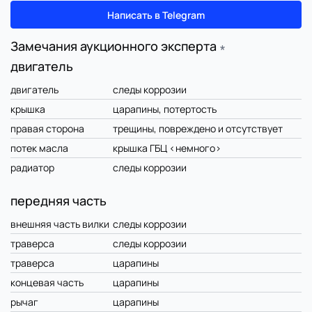
Написать в Telegram
Замечания аукционного эксперта
∗
двигатель
двигатель
следы коррозии
крышка
царапины, потертость
правая сторона
трещины, повреждено и отсутствует
потек масла
крышка ГБЦ <немного>
радиатор
следы коррозии
передняя часть
внешняя часть вилки
следы коррозии
траверса
следы коррозии
траверса
царапины
концевая часть
царапины
рычаг
царапины