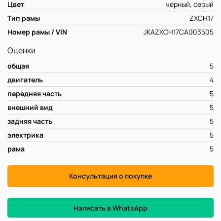
Цвет
черный, серый
Тип рамы
ZXCH17
Номер рамы / VIN
JKAZXCH17CA003505
Оценки
общая
5
двигатель
4
передняя часть
5
внешний вид
5
задняя часть
5
электрика
5
рама
5
Консультация о покупке
Написать в WhatsApp