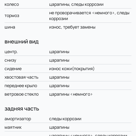
колесо
царапины, следы коррозии
не проворачивается <немного>, следы
тормоз
коррозии
шина
износ, требует замены
внешний вид
центр.
царапины
снизу
царапины
сидение
износ кожи(покрытия)
хвостовая часть
царапины
переднее крыло
царапины
ветровое стекло
царапины <немного>
задняя часть
амортизатор
следы коррозии
маятник
царапины
царапины <немного>, следы коррозии