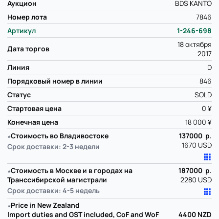
Аукцион
BDS KANTO
Номер лота
7846
Артикул
1-246-698
18 октября
Дата торгов
2017
Линия
D
Порядковый номер в линии
846
Статус
SOLD
Стартовая цена
0 ¥
Конечная цена
18 000 ¥
∗
Стоимость во Владивостоке
137000 р.
1670 USD
Срок доставки: 2-3 недели
∗
Стоимость в Москве и в городах на
187000 р.
Транссибирской магистрали
2280 USD
Срок доставки: 4-5 недель
∗
Price in New Zealand
Import duties and GST included, CoF and WoF
4400
NZD