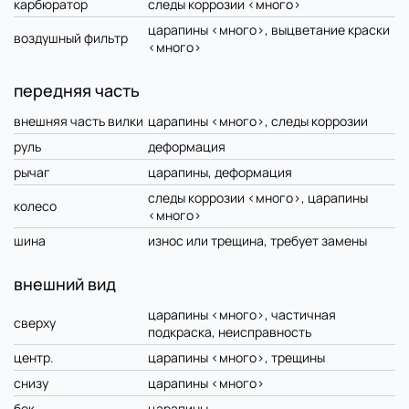
карбюратор
следы коррозии <много>
царапины <много>, выцветание краски
воздушный фильтр
<много>
передняя часть
внешняя часть вилки
царапины <много>, следы коррозии
руль
деформация
рычаг
царапины, деформация
следы коррозии <много>, царапины
колесо
<много>
шина
износ или трещина, требует замены
внешний вид
царапины <много>, частичная
сверху
подкраска, неисправность
центр.
царапины <много>, трещины
снизу
царапины <много>
бок
царапины