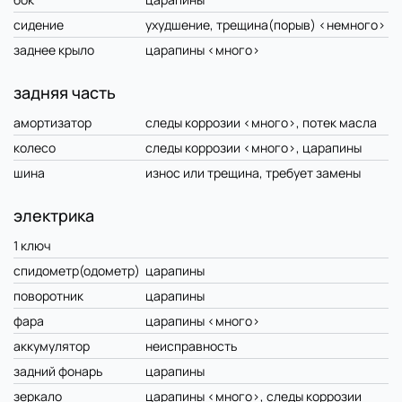
сидение
ухудшение, трещина(порыв) <немного>
заднее крыло
царапины <много>
задняя часть
амортизатор
следы коррозии <много>, потек масла
колесо
следы коррозии <много>, царапины
шина
износ или трещина, требует замены
электрика
1 ключ
спидометр(одометр)
царапины
поворотник
царапины
фара
царапины <много>
аккумулятор
неисправность
задний фонарь
царапины
зеркало
царапины <много>, следы коррозии