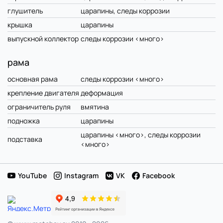
глушитель
царапины, следы коррозии
крышка
царапины
выпускной коллектор
следы коррозии <много>
рама
основная рама
следы коррозии <много>
крепление двигателя
деформация
ограничитель руля
вмятина
подножка
царапины
царапины <много>, следы коррозии
подставка
<много>
YouTube
Instagram
VK
Facebook